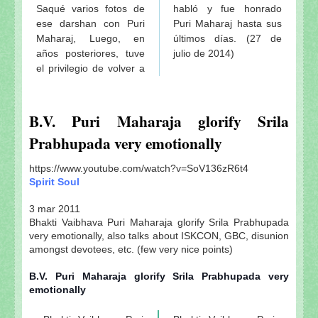
Saqué varios fotos de
habló y fue honrado
ese darshan con Puri
Puri Maharaj hasta sus
Maharaj, Luego, en
últimos días. (27 de
años posteriores, tuve
julio de 2014)
el privilegio de volver a
B.V. Puri Maharaja glorify Srila
Prabhupada very emotionally
https://www.youtube.com/watch?v=SoV136zR6t4
Spirit Soul
3 mar 2011
Bhakti Vaibhava Puri Maharaja glorify Srila Prabhupada
very emotionally, also talks about ISKCON, GBC, disunion
amongst devotees, etc. (few very nice points)
B.V. Puri Maharaja glorify Srila Prabhupada very
emotionally