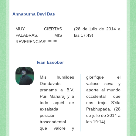
Annapurna Devi Das
MUY CIERTAS
(28 de julio de 2014 a
PALABRAS, MIS
las 17:49)
REVERENCIAS!!!!!!!!!!!
Ivan Escobar
Mis humildes
glorifique el
Dandavats
valioso seva y
pranams a B.V.
aporte al mundo
Puri Maharaj y a
occidental que
todo aquél de
nos trajo S'rila
exsaltada
Prabhupada. (28
posición
de julio de 2014 a
trascendental
las 19:14)
que valore y