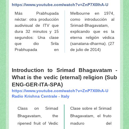
https://www.youtube.com/watch?v=ZnP7X0IhA-U
Más Prabhupada
Melbourne en 1974,
néctar: otra producción
como introducción al
audivisual de ITV que
Srimad-Bhagavatam,
dura 32 minutos y 15
explicando que es la
segundos: Una clase
eterna religión védica
que dio Srila
(sanatana-dharma). (27
Prabhupada en
de julio de 2014)
Introduction to Srimad Bhagavatam -
What is the vedic (eternal) religion (Sub
ENG-GER-ITA-SPA)
https://www.youtube.com/watch?v=ZnP7X0IhA-U
Radio Krishna Centrale - Italy
Class on Srimad
Clase sobre el Srimad
Bhagavatam, the
Bhagavatam, el fruto
ripened fruit of Vedic
maduro del