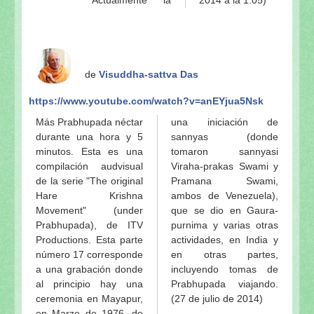
de
Visuddha-sattva Das
https://www.youtube.com/watch?v=anEYjua5Nsk
Más Prabhupada néctar
una iniciación de
durante una hora y 5
sannyas (donde
minutos. Esta es una
tomaron sannyasi
compilación audvisual
Viraha-prakas Swami y
de la serie "The original
Pramana Swami,
Hare Krishna
ambos de Venezuela),
Movement" (under
que se dio en Gaura-
Prabhupada), de ITV
purnima y varias otras
Productions. Esta parte
actividades, en India y
número 17 corresponde
en otras partes,
a una grabación donde
incluyendo tomas de
al principio hay una
Prabhupada viajando.
ceremonia en Mayapur,
(27 de julio de 2014)
en Marzo de 1976, de