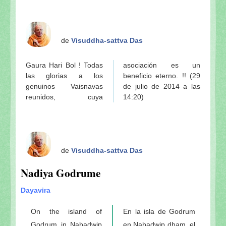
de
Visuddha-sattva Das
Gaura Hari Bol ! Todas
asociación es un
las glorias a los
beneficio eterno. !! (29
genuinos Vaisnavas
de julio de 2014 a las
reunidos, cuya
14:20)
de
Visuddha-sattva Das
Nadiya Godrume
Dayavira
On the island of
En la isla de Godrum
Godrum in Nabadwip
en Nabadwip dham, el