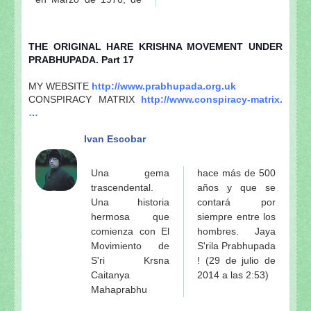
THE ORIGINAL HARE KRISHNA MOVEMENT UNDER
PRABHUPADA. Part 17
MY WEBSITE
http://www.prabhupada.org.uk
CONSPIRACY MATRIX
http://www.conspiracy-matrix.
…
Ivan Escobar
Una gema
hace más de 500
trascendental.
años y que se
Una historia
contará por
hermosa que
siempre entre los
comienza con El
hombres. Jaya
Movimiento de
S'rila Prabhupada
S'ri Krsna
! (29 de julio de
Caitanya
2014 a las 2:53)
Mahaprabhu