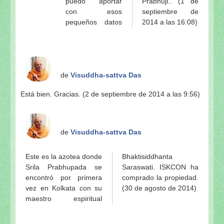
puedo aportar
Prabhuji.. (1 de
con esos
septiembre de
pequeños datos
2014 a las 16:08)
de
Visuddha-sattva Das
Está bien. Gracias. (2 de septiembre de 2014 a las 9:56)
de
Visuddha-sattva Das
Este es la azotea donde
Bhaktisiddhanta
Srila Prabhupada se
Saraswati. ISKCON ha
encontró por primera
comprado la propiedad.
vez en Kolkata con su
(30 de agosto de 2014)
maestro espiritual