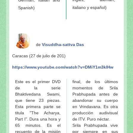
German, Italian and
italiano y español)
Spanish)
de
Visuddha-sattva Das
Caracas (27 de julio de 201)
https://www.youtube.com/watch?v=DMiY1m3klHw
Este es el primer DVD
final, de los últimos
de la serie
momentos de Srila
Bhaktivedana Swami,
Prabhupada antes de
que tiene 23 piezas.
abandonar su cuerpo
Esta primera parte se
en Vrindavana. Es otra
titula "The Acharya,
producción audivisual
Part I". Dura una hora y
de ITV. Puro néctar.
65 minutos. Es el
Srila Prabhupada vive
recuento de la misión
por siempre en sus