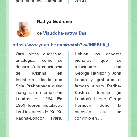
paramahamsa darshan
2014)
Nadiya Godrume
de
Visuddha-sattva Das
https://www.youtube.com/watch?v=JHI9Bttlt_I
Otra pieza audivisual
Hablan los devotos
antológica: como se
pioneros que se
desarrolló la conciencia
relacionaron con
de Krishna en
George Hariison y John
Inglaterra, desde que
Lenon y grabaron el
Srila Prabhupada quiso
famoso album Radha-
inaugurar un templo en
Krishna Temple (in
Londres en 1964. En
London). Luego, Gerge
1969 fueron instaladas
Harrison donó la
las Deidades de Sri Sri
mansión que se
Radha-London Isvara.
convirtió en ...