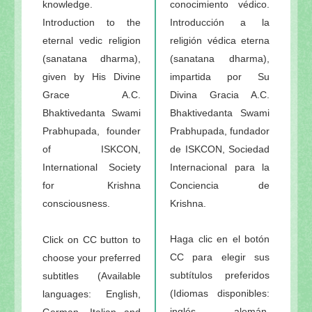
knowledge.
conocimiento védico.
Introduction to the
Introducción a la
eternal vedic religion
religión védica eterna
(sanatana dharma),
(sanatana dharma),
given by
His Divine
impartida por Su
Grace A.C.
Divina Gracia A.C.
Bhaktivedanta Swami
Bhaktivedanta Swami
Prabhupada, founder
Prabhupada, fundador
of ISKCON,
de ISKCON, Sociedad
International Society
Internacional para la
for Krishna
Conciencia de
consciousness.
Krishna.
Haga clic en el botón
Click on CC button to
CC para elegir sus
choose your preferred
subtítulos preferidos
subtitles (Available
(Idiomas disponibles:
languages: English,
inglés, alemán,