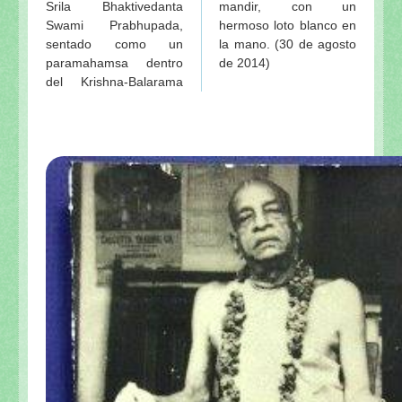
Srila Bhaktivedanta
mandir, con un
Glorificación de Sri Radha
Swami Prabhupada,
hermoso loto blanco en
sentado como un
la mano. (30 de agosto
GOPIS
paramahamsa dentro
de 2014)
Sobre Lalita devi ó Lalita sakhi - 1ª
del Krishna-Balarama
Sobre Lalita devi ó Lalita sakhi - 2ª
Sri Vrindavan-dham
En el camino a Sri Vrindavan-dham 1º de Visuddha-
En el camino a Sri Vrindavan-dham 2º de Visuddha-
INDICE de NOTAS
Visuddha-sattva Das - NOTAS VAISHNAVAS