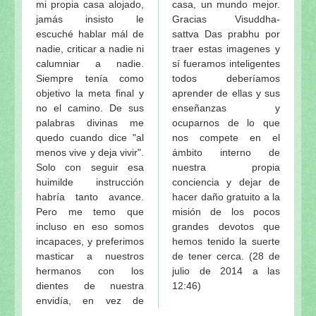
mi propia casa alojado,
casa, un mundo mejor.
jamás insisto le
Gracias Visuddha-
escuché hablar mál de
sattva Das prabhu por
nadie, criticar a nadie ni
traer estas imagenes y
calumniar a nadie.
sí fueramos inteligentes
Siempre tenía como
todos deberíamos
objetivo la meta final y
aprender de ellas y sus
no el camino. De sus
enseñanzas y
palabras divinas me
ocuparnos de lo que
quedo cuando dice "al
nos compete en el
menos vive y deja vivir".
ámbito interno de
Solo con seguir esa
nuestra propia
huimilde instrucción
conciencia y dejar de
habría tanto avance.
hacer daño gratuito a la
Pero me temo que
misión de los pocos
incluso en eso somos
grandes devotos que
incapaces, y preferimos
hemos tenido la suerte
masticar a nuestros
de tener cerca. (28 de
hermanos con los
julio de 2014 a las
dientes de nuestra
12:46)
envidía, en vez de