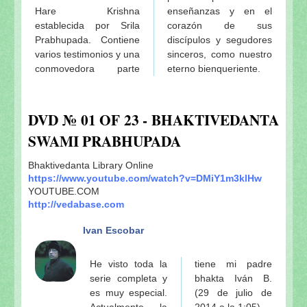
Hare Krishna
enseñanzas y en el
establecida por Srila
corazón de sus
Prabhupada. Contiene
discípulos y segudores
varios testimonios y una
sinceros, como nuestro
conmovedora parte
eterno bienqueriente.
DVD № 01 OF 23 - BHAKTIVEDANTA
SWAMI PRABHUPADA
Bhaktivedanta Library Online
https://www.youtube.com/watch?v=DMiY1m3klHw
YOUTUBE.COM
http://vedabase.com
Ivan Escobar
He visto toda la
tiene mi padre
serie completa y
bhakta Iván B.
es muy especial.
(29 de julio de
Actualmente la
2014 a la 1:05)