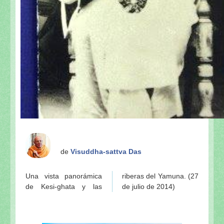
de
Visuddha-sattva Das
Una vista panorámica
riberas del Yamuna. (27
de Kesi-ghata y las
de julio de 2014)