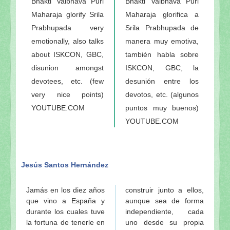
Bhakti Vaibhava Puri
Bhakti Vaibhava Puri
Maharaja glorify Srila
Maharaja glorifica a
Prabhupada very
Srila Prabhupada de
emotionally, also talks
manera muy emotiva,
about ISKCON, GBC,
también habla sobre
disunion amongst
ISKCON, GBC, la
devotees, etc. (few
desunión entre los
very nice points)
devotos, etc. (algunos
YOUTUBE.COM
puntos muy buenos)
YOUTUBE.COM
Jesús Santos Hernández
Jamás en los diez años
construir junto a ellos,
que vino a España y
aunque sea de forma
durante los cuales tuve
independiente, cada
la fortuna de tenerle en
uno desde su propia