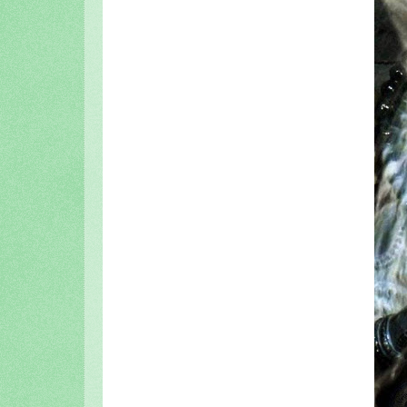
En el camino a Sri Vrindavan-dham 1º 
En el camino a Sri Vrindavan-dham 2º 
INDICE de NOTAS
Visuddha-sattva Das - NOTAS VAISHN