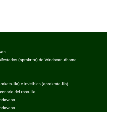
avan
anifestados (aprakrtra) de Vrindavan-dhama
kata-lila) e invisibles (aprakrata-lila)
enario del rasa-lila
rindavana
rindavana
rindavana
 (Un adelanto de mi presentación audivisual “Apreciando