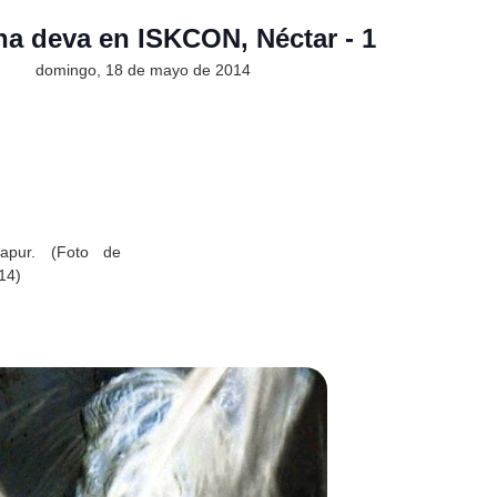
ha deva en ISKCON, Néctar - 1
ando a Vrindavana-dhama”
domingo, 18 de mayo de 2014
 meditación en Sri Radhika - 1º
 meditación en Sri Radhika - 2º
u-vandana-mahimamrta)
e perlas (Mukta-carita)
arani (Sri Radha-mahima-madhuri)
apur. (Foto de
14)
isericordia de Sri Radha