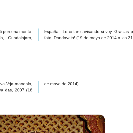
ti personalmente.
or compartir esta
a, Guadalajara,
foto. Dandavats! (19 de mayo de 2014 a las 21
va-Vrja-mandala,
de mayo de 2014)
va das, 2007 (18