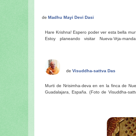
de
Madhu Mayi Devi Dasi
Hare Krishna! Espero poder ver esta bella mur
España.- Le estare avisando si voy. Gracias p
Estoy planeando visitar Nueva-Vrja-mandal
de
Visuddha-sattva Das
Murti de Nrisimha-deva en en la finca de Nue
Guadalajara, España. (Foto de Visuddha-satt