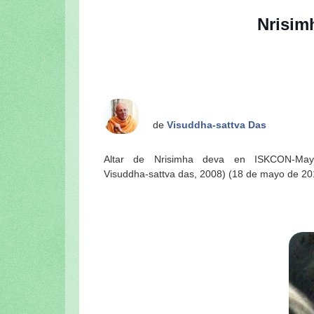
a Vrndavana-dhama”)
Nrisim
3_11_Continuación de la serie “Apreci
Sri Radhika
Sri Radhika-dhyanamrta: El néctar de la
Sri Radhika-dhyanamrta: El néctar de la
La glorificación de Sri Guru (Sri Gur
de
Visuddha-sattva Das
Rasamrta-katha: La historia del collar d
1. Las dulces glorias de Srimati Radh
Altar de Nrisimha deva en ISKCON-May
2. Las amigas de Srimati Radhika
Visuddha-sattva das, 2008) (18 de mayo de 20
3. Una oración de súplica pidiendo la m
Las glorias del Radha-nama
Glorificación de Sri Radha
GOPIS
Sobre Lalita devi ó Lalita sakhi - 1ª
Sobre Lalita devi ó Lalita sakhi - 2ª
Sri Vrindavan-dham