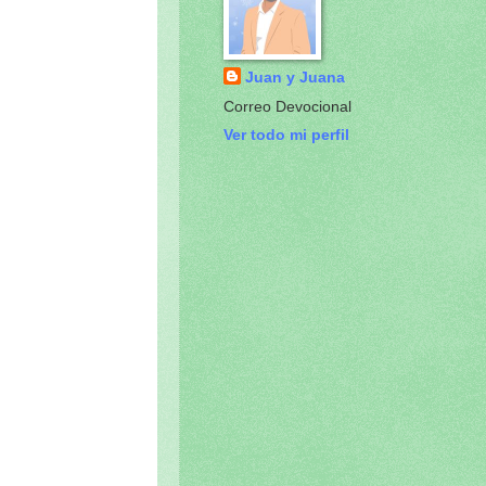
Juan y Juana
Correo Devocional
Ver todo mi perfil