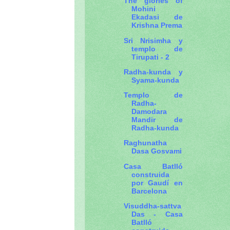
The glories of
Mohini
Ekadasi de
Krishna Prema
Sri Nrisimha y
templo de
Tirupati - 2
Radha-kunda y
Syama-kunda
Templo de
Radha-
Damodara
Mandir de
Radha-kunda
Raghunatha
Dasa Gosvami
Casa Batlló
construida
por Gaudí en
Barcelona
Visuddha-sattva
Das - Casa
Batlló