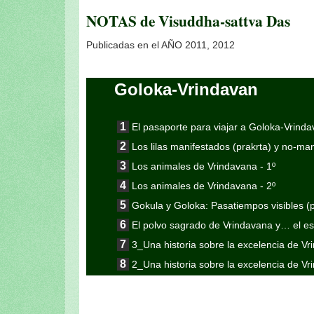
NOTAS de Visuddha-sattva Das
Publicadas en el AÑO 2011, 2012
Goloka-Vrindavan
El pasaporte para viajar a Goloka-Vrind
Los lilas manifestados (prakrta) y no-m
Los animales de Vrindavana - 1º
Los animales de Vrindavana - 2º
Gokula y Goloka: Pasatiempos visibles (pra
El polvo sagrado de Vrindavana y… el esc
3_Una historia sobre la excelencia de V
2_Una historia sobre la excelencia de V
1_Una historia sobre la excelencia de V
1_2_La excelencia de Vrndavana-dhama