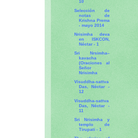
10
Selección de
notas de
Krishna Prema
- mayo 2014
Nrisimha deva
en ISKCON,
Néctar - 1
Sri Nrsimha–
kavacha
(Oraciones al
Señor
Nrisimha
Visuddha-sattva
Das, Néctar -
12
Visuddha-sattva
Das, Néctar -
11
Sri Nrisimha y
templo de
Tirupati - 1