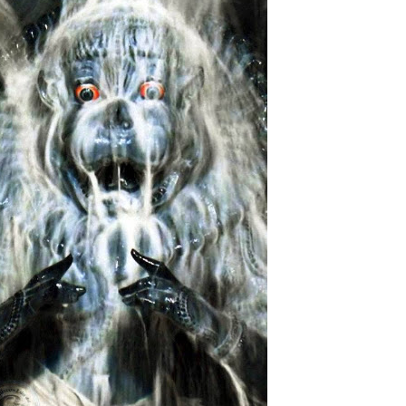
de Visuddha-sattva Das
de Visuddha-sattva Das
AVAS