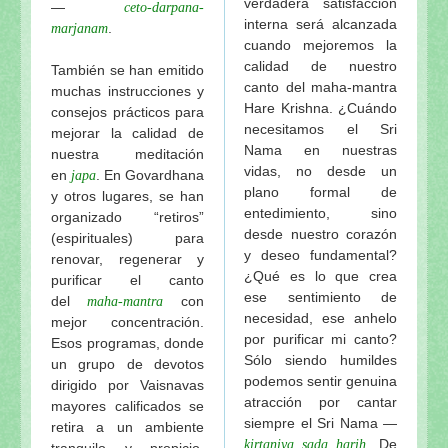
verdadera satisfacción
—
Srila Prabhupada-lila… y un testimonio personal
ceto-darpana-
interna será alcanzada
.
marjanam
Srila Prabhupada uvaca: Sobre la vida sexual y su re
cuando mejoremos la
Visión y Plan Maestro para ISKCON Vrindavana (los
calidad de nuestro
También se han emitido
Visuddha-sattva Das - INDICE de NOTAS VAISHNA
canto del maha-mantra
muchas instrucciones y
Hare Krishna. ¿Cuándo
consejos prácticos para
necesitamos el Sri
mejorar la calidad de
Nama en nuestras
nuestra meditación
vidas, no desde un
en
. En Govardhana
japa
plano formal de
y otros lugares, se han
entedimiento, sino
organizado “retiros”
desde nuestro corazón
(espirituales) para
y deseo fundamental?
renovar, regenerar y
¿Qué es lo que crea
purificar el canto
ese sentimiento de
del
con
maha-mantra
necesidad, ese anhelo
mejor concentración.
por purificar mi canto?
Esos programas, donde
Sólo siendo humildes
un grupo de devotos
podemos sentir genuina
dirigido por Vaisnavas
atracción por cantar
mayores calificados se
siempre el Sri Nama —
retira a un ambiente
. De
kirtaniya sada harih
tranquilo y propicio,