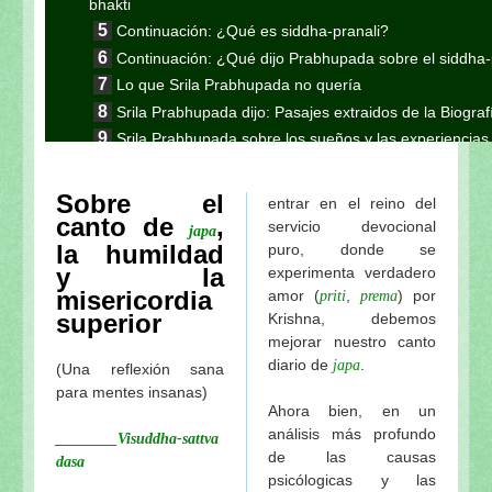
bhakti
Continuación: ¿Qué es siddha-pranali?
Continuación: ¿Qué dijo Prabhupada sobre el siddha-
Lo que Srila Prabhupada no quería
Srila Prabhupada dijo: Pasajes extraidos de la Biogra
Srila Prabhupada sobre los sueños y las experiencias 
El Néctar de Prabhupada (Octava entrega)
El Néctar de Prabhupada (Una historia especial)
Sobre el
entrar en el reino del
El Néctar de Prabhupada (Séptima entrega)
canto de
,
servicio devocional
japa
El Néctar de Prabhupada (Sexta entrega)
la humildad
puro, donde se
y la
experimenta verdadero
El Néctar de Prabhupada (Quinta entrega)
misericordia
amor (
,
) por
priti
prema
El Néctar de Prabhupada (Cuarta entrega)
superior
Krishna, debemos
El Néctar de Prabhupada (Tercera entrega)
mejorar nuestro canto
El Néctar de Prabhupada (Segunda entrega)
diario de
.
japa
(Una reflexión sana
El Diario de Srila Prabhupada en el Jaladuta-1965
para mentes insanas)
Una carta de Srila Prabhupada a Srila Sridhara Mah
Ahora bien, en un
análisis más profundo
Srila Prabhupada dijo: sobre la calificación de un b
________Visuddha-sattva
de las causas
Srila Prabhupada uvaca: El principio de yukta vai
dasa
psicólogicas y las
utilizarse en Krishna-seva