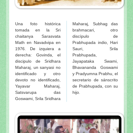
Una foto histórica
Maharaj, Subhag das
tomada en la Sri
brahmacari, otro
chaitanya Sarasvata
discípulo de
Math en Navadvipa en
Prabhupada indio, Hari
1976. De izquiera a
Sauri, Srila
derecha: Govinda, el
Prabhupada,
discipulo de Sridhara
Jayapataka Swami,
Maharaj, un sanyasi no
Bhavananda Goswami
identificado y otro
y Pradyumna Prabhu, el
devoto no identificado,
secretario de sánscrito
Yayavar Maharaj,
de Prabhupada, con su
Satsvarupa das
hijo.
Goswami, Srila Sridhara