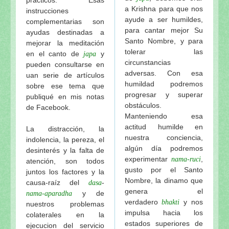
a Krishna para que nos
instrucciones
ayude a ser humildes,
complementarias son
para cantar mejor Su
ayudas destinadas a
Santo Nombre, y para
mejorar la meditación
tolerar las
en el canto de
y
japa
circunstancias
pueden consultarse en
adversas. Con esa
uan serie de artículos
humildad podremos
sobre ese tema que
progresar y superar
publiqué en mis notas
obstáculos.
de Facebook.
Manteniendo esa
actitud humilde en
La distracción, la
nuestra conciencia,
indolencia, la pereza, el
algún día podremos
desinterés y la falta de
experimentar
,
nama-ruci
atención, son todos
gusto por el Santo
juntos los factores y la
Nombre, la dinamo que
causa-raíz del
-
dasa
genera el
y de
nama-aparadha
verdadero
y nos
bhakti
nuestros problemas
impulsa hacia los
colaterales en la
estados superiores de
ejecucion del servicio