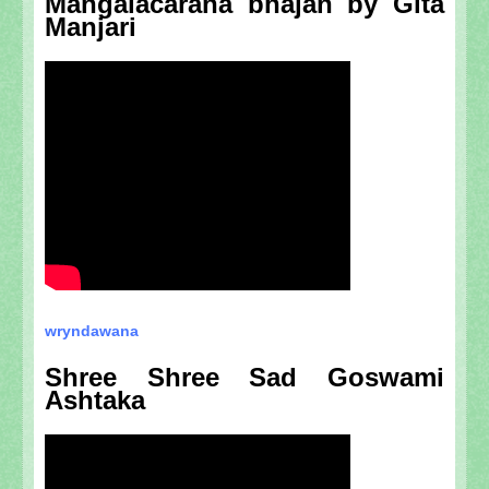
Mangalacarana bhajan by Gita
Manjari
wryndawana
Shree Shree Sad Goswami
Ashtaka