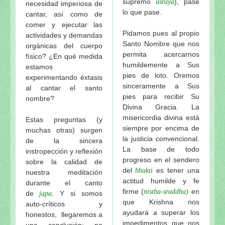
supremo
), pase
asraya
necesidad imperiosa de
lo que pase.
cantar, así como de
comer y ejecutar las
Pidamos pues al propio
actividades y demandas
Santo Nombre que nos
orgánicas del cuerpo
permita acercarnos
físico? ¿En qué medida
humildemente a Sus
estamos
pies de loto. Oremos
experimentando éxtasis
sinceramente a Sus
al cantar el santo
pies para recibir Su
nombre?
Divina Gracia. La
misericordia divina está
Estas preguntas (y
siempre por encima de
muchas otras) surgen
la justicia convencional.
de la sincera
La base de todo
instropección y reflexión
progreso en el sendero
sobre la calidad de
del
es tener una
bhakti
nuestra meditación
actitud humilde y fe
durante el canto
firme (
en
nistha-sraddha)
de
. Y si somos
japa
que Krishna nos
auto-críticos y
ayudará a superar los
honestos, llegaremos a
impedimentos que nos
una conclusión: no