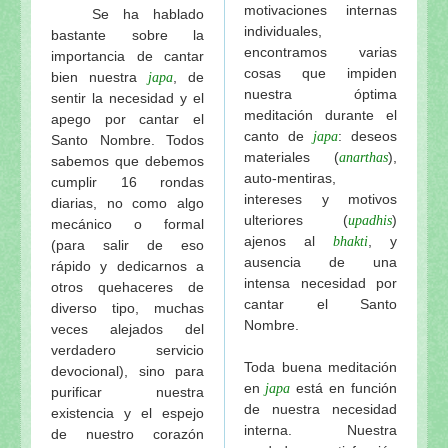
motivaciones internas
Se ha hablado
Srila Prabhupada uvaca: ¿Quién es un devoto materia
individuales,
bastante sobre la
Srila Prabhupada y los profesores
encontramos varias
importancia de cantar
Los peligros de desviarse de las instrucciones del m
cosas que impiden
bien nuestra
, de
japa
El significado del Vyasa-Puja de Srila Prabhupada
nuestra óptima
sentir la necesidad y el
meditación durante el
Srila Prabhupada dijo
apego por cantar el
canto de
: deseos
japa
Santo Nombre. Todos
Quien no sigue al guru tal como debe ser no puede 
materiales (
),
anarthas
sabemos que debemos
Pasatiempos de Srila Prabhupada: La primera edici
auto-mentiras,
cumplir 16 rondas
Srila Prabhupada dijo (Bhag. 29 Sep. 1974)
intereses y motivos
diarias, no como algo
El néctar de Prabhupada (Serie de entregas)
ulteriores (
)
upadhis
mecánico o formal
Srila Prabhupada uvaca: No hay dificutad para que 
ajenos al
, y
bhakti
(para salir de eso
ausencia de una
Srila Prabhupada uvacha
rápido y dedicarnos a
intensa necesidad por
otros quehaceres de
"La esencia de la prédica de la Conciencia de Kris
cantar el Santo
diverso tipo, muchas
(22 Junio 1951)
Nombre.
veces alejados del
Instrucciones de Srila Prabhupada...
verdadero servicio
Memorias e instrucciones de Srila Prabhupada
Toda buena meditación
devocional), sino para
Prabhupada uvaca: ¿Quién es guru y cómo aceptar 
en
está en función
japa
purificar nuestra
Srila Prabhupada uvaca: Anavrttih sabdat—Liberació
de nuestra necesidad
existencia y el espejo
interna. Nuestra
La nefasta civilización moderna: citas de Srila Prab
de nuestro corazón