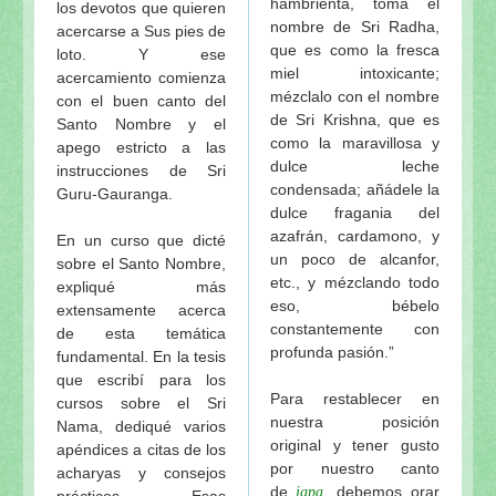
hambrienta, toma el
los devotos que quieren
nombre de Sri Radha,
acercarse a Sus pies de
que es como la fresca
loto. Y ese
miel intoxicante;
acercamiento comienza
mézclalo con el nombre
con el buen canto del
de Sri Krishna, que es
Santo Nombre y el
como la maravillosa y
apego estricto a las
dulce leche
instrucciones de Sri
condensada; añádele la
Guru-Gauranga.
dulce fragania del
azafrán, cardamono, y
En un curso que dicté
un poco de alcanfor,
sobre el Santo Nombre,
etc., y mézclando todo
expliqué más
eso, bébelo
extensamente acerca
constantemente con
de esta temática
profunda pasión.”
fundamental. En la tesis
que escribí para los
Para restablecer en
cursos sobre el Sri
nuestra posición
Nama, dediqué varios
original y tener gusto
apéndices a citas de los
por nuestro canto
acharyas y consejos
de
, debemos orar
japa
prácticos. Esas