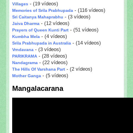
- (19 vídeos)
Villages
- (116 vídeos)
Memories of Srila Prabhupada
- (3 vídeos)
Sri Caitanya Mahaprabhu
- (12 vídeos)
Jaiva Dharma
- (51 vídeos)
Prayers of Queen Kunti Part
- (4 vídeos)
Kumbha Mela
- (14 vídeos)
Srila Prabhupada in Australia
- (3 vídeos)
Vrndavana
- (28 vídeos)
PARIKRAMA
- (22 vídeos)
Nandagrama
- (2 vídeos)
The Hills Of Varshana Part
- (5 vídeos)
Mother Ganga
Mangalacarana