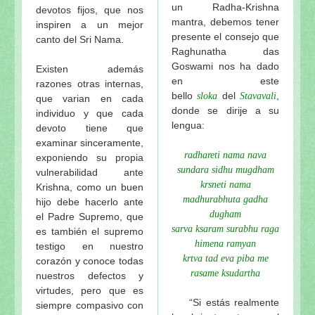
un Radha-Krishna
devotos fijos, que nos
mantra, debemos tener
inspiren a un mejor
presente el consejo que
canto del Sri Nama.
Raghunatha das
Goswami nos ha dado
Existen además
en este
razones otras internas,
bello
del
,
sloka
Stavavali
que varian en cada
donde se dirije a su
individuo y que cada
lengua:
devoto tiene que
examinar sinceramente,
radhareti nama nava
exponiendo su propia
sundara sidhu mugdham
vulnerabilidad ante
krsneti nama
Krishna, como un buen
madhurabhuta gadha
hijo debe hacerlo ante
dugham
el Padre Supremo, que
sarva ksaram surabhu raga
es también el supremo
himena ramyan
testigo en nuestro
krtva tad eva piba me
corazón y conoce todas
rasame ksudartha
nuestros defectos y
virtudes, pero que es
“Si estás realmente
siempre compasivo con