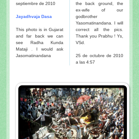
septiembre de 2010
the back ground, the
ex-wife of our
Jayadhvaja Dasa
godbrother
Yasomatinandana. I will
This photo is in Gujarat
correct all the pics.
and far back we can
Thank you Prabhu ! Ys,
see Radha Kunda
VSd.
Mataji . I would ask
Jasomatinandana
25 de octubre de 2010
a las 4:57