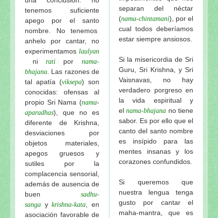
separan del néctar
tenemos suficiente
(
), por el
nama-chintamani
apego por el santo
cual todos deberíamos
nombre. No tenemos
estar siempre ansiosos.
anhelo por cantar, no
experimentamos
laulyan
Si la misericordia de Sri
ni
por
rati
nama-
Guru, Sri Krishna, y Sri
. Las razones de
bhajana
Vaisnavas, no hay
tal apatía (
) son
viksepa
verdadero porgreso en
conocidas: ofensas al
la vida espiritual y
propio Sri Nama (
-
nama
el
no tiene
nama-bhajana
), que no es
aparadhas
sabor. Es por ello que el
diferente de Krishna,
canto del santo nombre
desviaciones por
es insípido para las
objetos materiales,
mentes insanas y los
apegos gruesos y
corazones confundidos.
sutiles por la
complacencia sensorial,
Si queremos que
además de ausencia de
nuestra lengua tenga
buen
sadhu-
gusto por cantar el
y
, en
sanga
krishna-kata
maha-mantra, que es
asociación favorable de