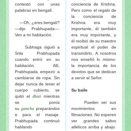
contestó con unas
conciencia de Krishna.
palabras en bengalí.
Pero como el regalo de
la conciencia de
—Oh, ¿eres bengalí?
Krishna era muy
—dijo Prabhupada—.
importante, él también
Ven a mi habitación.
era muy importante, y
él recibió de su maestro
Subhaga siguió a
espiritual el poder de
Srila Prabhupada
transmitirlo. A nosotros
cuando entró en su
nos enseñó lo mismo:
habitación. Allí,
la importancia de los
Prabhupada empezó a
devotos que se dedican
cambiarse de ropa. Sin
a servir al Señor.
dejar nunca de tener el
cuerpo cubierto, se
Su baile
quitó el
mientras
dhoti
se ponía
Pueden ver sus
su
preparándos
movimientos en
gamcha
e para el masaje.
filmaciones. No esperen
Prabhupada continuó
ver grandes saltos
hablando
atléticos arriba y abajo.