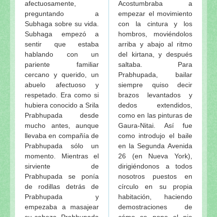
afectuosamente,
Acostumbraba a
preguntando a
empezar el movimiento
Subhaga sobre su vida.
con la cintura y los
Subhaga empezó a
hombros, moviéndolos
sentir que estaba
arriba y abajo al ritmo
hablando con un
del kirtana, y después
pariente familiar
saltaba. Para
cercano y querido, un
Prabhupada, bailar
abuelo afectuoso y
siempre quiso decir
respetado. Era como si
brazos levantados y
hubiera conocido a Srila
dedos extendidos,
Prabhupada desde
como en las pinturas de
mucho antes, aunque
Gaura-Nitai. Así fue
llevaba en compañía de
como introdujo el baile
Prabhupada sólo un
en la Segunda Avenida
momento. Mientras el
26 (en Nueva York),
sirviente de
dirigiéndonos a todos
Prabhupada se ponía
nosotros puestos en
de rodillas detrás de
círculo en su propia
Prabhupada y
habitación, haciendo
empezaba a masajear
demostraciones de
su cabeza, Prabhupada
cómo se pone el pie