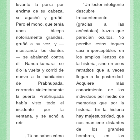
levantó la porra por
“Un lector inteligente
encima de su cabeza,
descubre
se agachó y gruñó.
frecuentemente
Pero el mono, que tenía
(gracias a las
unos bíceps
anécdotas) trazos que
notoriamente grandes,
parecían ocultos. No
gruñó a su vez, y —
percibe estos toques
mostrando los dientes
casi imperceptibles en
— se abalanzó contra
los amplios lienzos de
él. Nanda-kumara se
la historia, sino en esos
dio la vuelta y corrió de
retratitos que a veces
nuevo a la habitación
llegan a la posteridad.
de Prabhupada,
Adquiere más
cerrando violentamente
conocimiento de los
la puerta. Prabhupada
individuos por medio de
había visto todo el
memorias que por la
incidente por la
historia. En la historia
ventana, y se echó a
hay majestuosidad, que
reír:
nos mantiene distantes
de los grandes
—¡Tú no sabes cómo
hombres; en las