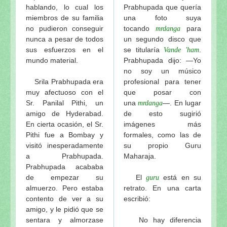
hablando, lo cual los
Prabhupada que quería
miembros de su familia
una foto suya
no pudieron conseguir
tocando
para
mrdanga
nunca a pesar de todos
un segundo disco que
sus esfuerzos en el
se titularía
.
Vande 'ham
mundo material.
Prabhupada dijo: —Yo
no soy un músico
Srila Prabhupada era
profesional para tener
muy afectuoso con el
que posar con
Sr. Panilal Pithi, un
una
—. En lugar
mrdanga
amigo de Hyderabad.
de esto sugirió
En cierta ocasión, el Sr.
imágenes más
Pithi fue a Bombay y
formales, como las de
visitó inesperadamente
su propio Guru
a Prabhupada.
Maharaja.
Prabhupada acababa
de empezar su
El
está en su
guru
almuerzo. Pero estaba
retrato. En una carta
contento de ver a su
escribió:
amigo, y le pidió que se
sentara y almorzase
No hay diferencia