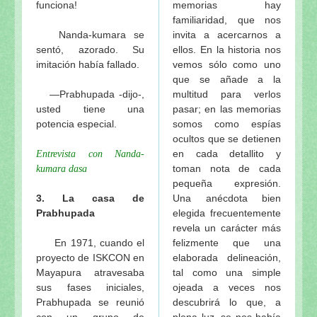
funciona!
memorias hay
familiaridad, que nos
Nanda-kumara se
invita a acercarnos a
sentó, azorado. Su
ellos. En la historia nos
imitación había fallado.
vemos sólo como uno
que se añade a la
—Prabhupada -dijo-,
multitud para verlos
usted tiene una
pasar; en las memorias
potencia especial.
somos como espías
ocultos que se detienen
en cada detallito y
Entrevista con Nanda-
toman nota de cada
kumara dasa
pequeña expresión.
3. La casa de
Una anécdota bien
Prabhupada
elegida frecuentemente
revela un carácter más
En 1971, cuando el
felizmente que una
proyecto de ISKCON en
elaborada delineación,
Mayapura atravesaba
tal como una simple
sus fases iniciales,
ojeada a veces nos
Prabhupada se reunió
descubrirá lo que, a
con un grupo de
plena luz, se nos había