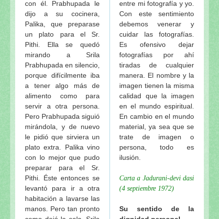
con él. Prabhupada le
entre mi fotografía y yo.
dijo a su cocinera,
Con este sentimiento
Palika, que preparase
debemos venerar y
un plato para el Sr.
cuidar las fotografías.
Pithi. Ella se quedó
Es ofensivo dejar
mirando a Srila
fotografías por ahí
Prabhupada en silencio,
tiradas de cualquier
porque difícilmente iba
manera. El nombre y la
a tener algo más de
imagen tienen la misma
alimento como para
calidad que la imagen
servir a otra persona.
en el mundo espiritual.
Pero Prabhupada siguió
En cambio en el mundo
mirándola, y de nuevo
material, ya sea que se
le pidió que sirviera un
trate de imagen o
plato extra. Palika vino
persona, todo es
con lo mejor que pudo
ilusión.
preparar para el Sr.
Pithi. Éste entonces se
Carta a Jadurani-devi dasi
levantó para ir a otra
(4 septiembre 1972)
habitación a lavarse las
manos. Pero tan pronto
Su sentido de la
como dejó la sala, Srila
dignidad personal