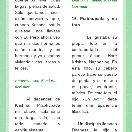
Diario de Tamala Krishna
largas, plenas de salud.
Goswami
Sólo queríamos hacer
algún servicio y que,
16.
Prabhupada y su
cuando Krishna así lo
foto
quisiese, nos llevase
con Él. Pero ahora veo
Le gustaba su
que mis dos hermanos
propia foto en la
están muertos, y mi
contraportada del
hermana y yo estamos
primer álbum Hare
viviendo vidas largas y
Krishna, Happening. En
felices.
esta foto, su cabello
parece haberse puesto
de punta, y su mirada
Entrevista con Nandarani-
es grave, penetrante,
devi dasi
mística. De esta foto, él
Al depender de
dijo: -Un
debe
swami
Krishna, Prabhupada
tener una apariencia
no obtuvo solamente
filosófica.
una larga vida, sino
todo material y
Un discípulo llamado
espiritualmente
Dhanesa le dijo a