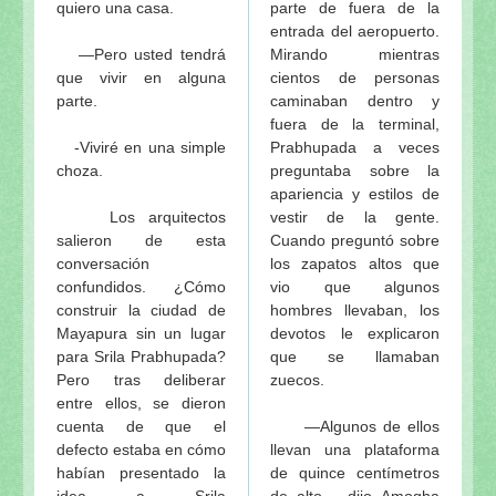
quiero una casa.
parte de fuera de la
entrada del aeropuerto.
—Pero usted tendrá
Mirando mientras
que vivir en alguna
cientos de personas
parte.
caminaban dentro y
fuera de la terminal,
-Viviré en una simple
Prabhupada a veces
choza.
preguntaba sobre la
apariencia y estilos de
Los arquitectos
vestir de la gente.
salieron de esta
Cuando preguntó sobre
conversación
los zapatos altos que
confundidos. ¿Cómo
vio que algunos
construir la ciudad de
hombres llevaban, los
Mayapura sin un lugar
devotos le explicaron
para Srila Prabhupada?
que se llamaban
Pero tras deliberar
zuecos.
entre ellos, se dieron
cuenta de que el
—Algunos de ellos
defecto estaba en cómo
llevan una plataforma
habían presentado la
de quince centímetros
idea a Srila
de alto —dijo Amogha