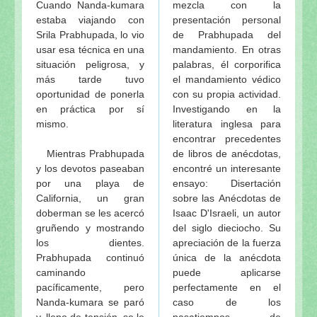
Los peligros de desviarse de las instrucciones del m
Cuando Nanda-kumara
mezcla con la
El significado del Vyasa-Puja de Srila Prabhupada
estaba viajando con
presentación personal
Srila Prabhupada, lo vio
de Prabhupada del
Srila Prabhupada dijo
usar esa técnica en una
mandamiento. En otras
Quien no sigue al guru tal como debe ser no puede 
situación peligrosa, y
palabras, él corporifica
Pasatiempos de Srila Prabhupada: La primera edici
más tarde tuvo
el mandamiento védico
Srila Prabhupada dijo (Bhag. 29 Sep. 1974)
oportunidad de ponerla
con su propia actividad.
El néctar de Prabhupada (Serie de entregas)
en práctica por sí
Investigando en la
Srila Prabhupada uvaca: No hay dificutad para que 
mismo.
literatura inglesa para
encontrar precedentes
Srila Prabhupada uvacha
Mientras Prabhupada
de libros de anécdotas,
"La esencia de la prédica de la Conciencia de Kris
y los devotos paseaban
encontré un interesante
(22 Junio 1951)
por una playa de
ensayo: Disertación
Instrucciones de Srila Prabhupada...
California, un gran
sobre las Anécdotas de
Memorias e instrucciones de Srila Prabhupada
doberman se les acercó
Isaac D'Israeli, un autor
Prabhupada uvaca: ¿Quién es guru y cómo aceptar 
gruñendo y mostrando
del siglo dieciocho. Su
Srila Prabhupada uvaca: Anavrttih sabdat—Liberació
los dientes.
apreciación de la fuerza
Prabhupada continuó
única de la anécdota
La nefasta civilización moderna: citas de Srila Prab
caminando
puede aplicarse
Srila Prabhupada-lila… y un testimonio personal
pacíficamente, pero
perfectamente en el
Srila Prabhupada uvaca: Sobre la vida sexual y su re
Nanda-kumara se paró
caso de los
Visión y Plan Maestro para ISKCON Vrindavana (los
y, lleno de tensión, se le
pasatiempos de