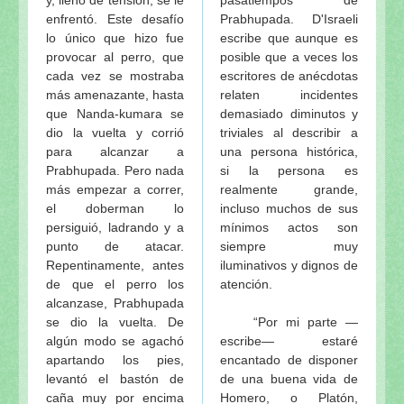
Visuddha-sattva Das - INDICE de NOTAS VAISHNA
enfrentó. Este desafío
Prabhupada. D'Israeli
lo único que hizo fue
escribe que aunque es
provocar al perro, que
posible que a veces los
cada vez se mostraba
escritores de anécdotas
más amenazante, hasta
relaten incidentes
que Nanda-kumara se
demasiado diminutos y
dio la vuelta y corrió
triviales al describir a
para alcanzar a
una persona histórica,
Prabhupada. Pero nada
si la persona es
más empezar a correr,
realmente grande,
el doberman lo
incluso muchos de sus
persiguió, ladrando y a
mínimos actos son
punto de atacar.
siempre muy
Repentinamente, antes
iluminativos y dignos de
de que el perro los
atención.
alcanzase, Prabhupada
se dio la vuelta. De
“Por mi parte —
algún modo se agachó
escribe— estaré
apartando los pies,
encantado de disponer
levantó el bastón de
de una buena vida de
caña muy por encima
Homero, o Platón,