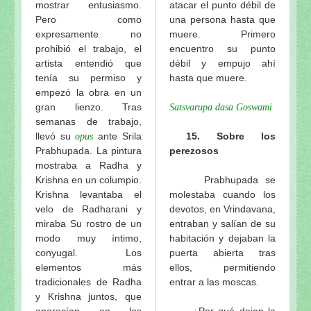
mostrar entusiasmo.
atacar el punto débil de
Pero como
una persona hasta que
expresamente no
muere. Primero
prohibió el trabajo, el
encuentro su punto
artista entendió que
débil y empujo ahí
tenía su permiso y
hasta que muere.
empezó la obra en un
gran lienzo. Tras
Satsvarupa dasa Goswami
semanas de trabajo,
llevó su
ante Srila
15. Sobre los
opus
Prabhupada. La pintura
perezosos
mostraba a Radha y
Krishna en un columpio.
Prabhupada se
Krishna levantaba el
molestaba cuando los
velo de Radharani y
devotos, en Vrindavana,
miraba Su rostro de un
entraban y salían de su
modo muy íntimo,
habitación y dejaban la
conyugal. Los
puerta abierta tras
elementos más
ellos, permitiendo
tradicionales de Radha
entrar a las moscas.
y Krishna juntos, que
aparecían en los
—¿Por qué dejan la