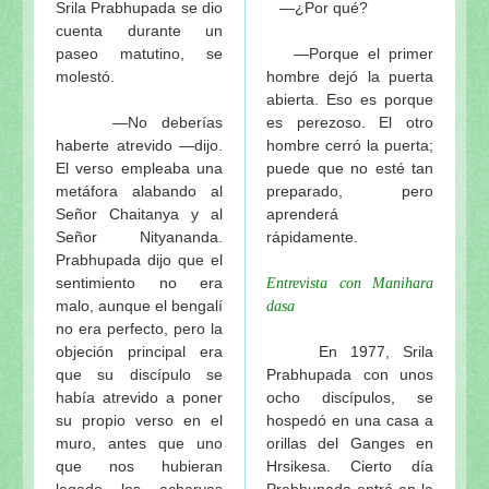
Srila Prabhupada se dio
—¿Por qué?
cuenta durante un
paseo matutino, se
—Porque el primer
molestó.
hombre dejó la puerta
abierta. Eso es porque
—No deberías
es perezoso. El otro
haberte atrevido —dijo.
hombre cerró la puerta;
El verso empleaba una
puede que no esté tan
metáfora alabando al
preparado, pero
Señor Chaitanya y al
aprenderá
Señor Nityananda.
rápidamente.
Prabhupada dijo que el
sentimiento no era
Entrevista con Manihara
malo, aunque el bengalí
dasa
no era perfecto, pero la
objeción principal era
En 1977, Srila
que su discípulo se
Prabhupada con unos
había atrevido a poner
ocho discípulos, se
su propio verso en el
hospedó en una casa a
muro, antes que uno
orillas del Ganges en
que nos hubieran
Hrsikesa. Cierto día
legado los acharyas
Prabhupada entró en la