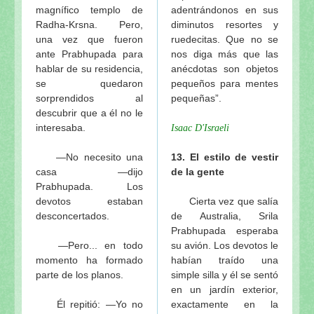
magnífico templo de
adentrándonos en sus
Radha-Krsna. Pero,
diminutos resortes y
una vez que fueron
ruedecitas. Que no se
ante Prabhupada para
nos diga más que las
hablar de su residencia,
anécdotas son objetos
se quedaron
pequeños para mentes
sorprendidos al
pequeñas”.
descubrir que a él no le
interesaba.
Isaac D'Israeli
—No necesito una
13. El estilo de vestir
casa —dijo
de la gente
Prabhupada. Los
devotos estaban
Cierta vez que salía
desconcertados.
de Australia, Srila
Prabhupada esperaba
—Pero... en todo
su avión. Los devotos le
momento ha formado
habían traído una
parte de los planos.
simple silla y él se sentó
en un jardín exterior,
Él repitió: —Yo no
exactamente en la