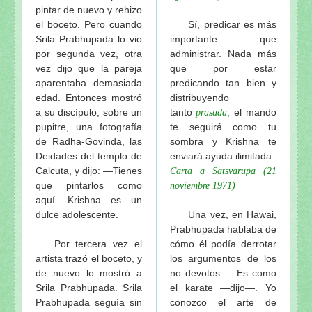
pintar de nuevo y rehizo
el boceto. Pero cuando
Sí, predicar es más
Srila Prabhupada lo vio
importante que
por segunda vez, otra
administrar. Nada más
vez dijo que la pareja
que por estar
aparentaba demasiada
predicando tan bien y
edad. Entonces mostró
distribuyendo
a su discípulo, sobre un
tanto
, el mando
prasada
pupitre, una fotografía
te seguirá como tu
de Radha-Govinda, las
sombra y Krishna te
Deidades del templo de
enviará ayuda ilimitada.
Calcuta, y dijo: —Tienes
Carta a Satsvarupa (21
que pintarlos como
noviembre 1971)
aquí. Krishna es un
dulce adolescente.
Una vez, en Hawai,
Prabhupada hablaba de
Por tercera vez el
cómo él podía derrotar
artista trazó el boceto, y
los argumentos de los
de nuevo lo mostró a
no devotos: —Es como
Srila Prabhupada. Srila
el karate —dijo—. Yo
Prabhupada seguía sin
conozco el arte de