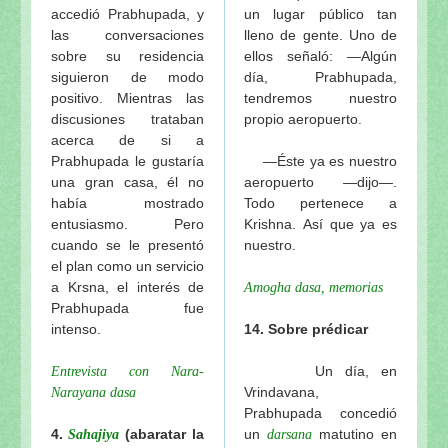
accedió Prabhupada, y
un lugar público tan
las conversaciones
lleno de gente. Uno de
sobre su residencia
ellos señaló: —Algún
siguieron de modo
día, Prabhupada,
positivo. Mientras las
tendremos nuestro
discusiones trataban
propio aeropuerto.
acerca de si a
Prabhupada le gustaría
—Éste ya es nuestro
una gran casa, él no
aeropuerto —dijo—.
había mostrado
Todo pertenece a
entusiasmo. Pero
Krishna. Así que ya es
cuando se le presentó
nuestro.
el plan como un servicio
a Krsna, el interés de
Amogha dasa, memorias
Prabhupada fue
intenso.
14. Sobre prédicar
Un día, en
Entrevista con Nara-
Vrindavana,
Narayana dasa
Prabhupada concedió
4.
(abaratar la
un
matutino en
Sahajiya
darsana