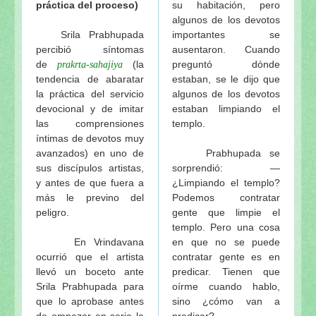
práctica del proceso)
su habitación, pero
algunos de los devotos
Srila Prabhupada
importantes se
percibió síntomas
ausentaron. Cuando
de
(la
preguntó dónde
prakrta-sahajiya
tendencia de abaratar
estaban, se le dijo que
la práctica del servicio
algunos de los devotos
devocional y de imitar
estaban limpiando el
las comprensiones
templo.
íntimas de devotos muy
avanzados) en uno de
Prabhupada se
sus discípulos artistas,
sorprendió: —
y antes de que fuera a
¿Limpiando el templo?
más le previno del
Podemos contratar
peligro.
gente que limpie el
templo. Pero una cosa
En Vrindavana
en que no se puede
ocurrió que el artista
contratar gente es en
llevó un boceto ante
predicar. Tienen que
Srila Prabhupada para
oírme cuando hablo,
que lo aprobase antes
sino ¿cómo van a
de empezar en serio la
predicar?