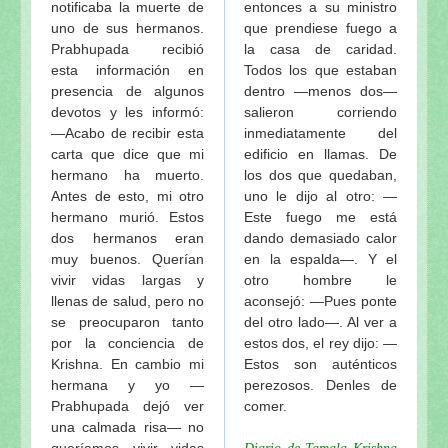
notificaba la muerte de
entonces a su ministro
uno de sus hermanos.
que prendiese fuego a
Prabhupada recibió
la casa de caridad.
esta información en
Todos los que estaban
presencia de algunos
dentro —menos dos—
devotos y les informó:
salieron corriendo
—Acabo de recibir esta
inmediatamente del
carta que dice que mi
edificio en llamas. De
hermano ha muerto.
los dos que quedaban,
Antes de esto, mi otro
uno le dijo al otro: —
hermano murió. Estos
Este fuego me está
dos hermanos eran
dando demasiado calor
muy buenos. Querían
en la espalda—. Y el
vivir vidas largas y
otro hombre le
llenas de salud, pero no
aconsejó: —Pues ponte
se preocuparon tanto
del otro lado—. Al ver a
por la conciencia de
estos dos, el rey dijo: —
Krishna. En cambio mi
Estos son auténticos
hermana y yo —
perezosos. Denles de
Prabhupada dejó ver
comer.
una calmada risa— no
queríamos vivir vidas