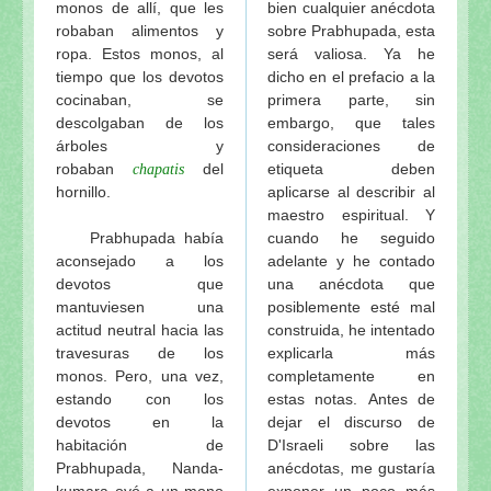
monos de allí, que les
bien cualquier anécdota
robaban alimentos y
sobre Prabhupada, esta
ropa. Estos monos, al
será valiosa. Ya he
tiempo que los devotos
dicho en el prefacio a la
cocinaban, se
primera parte, sin
descolgaban de los
embargo, que tales
árboles y
consideraciones de
robaban
del
etiqueta deben
chapatis
hornillo.
aplicarse al describir al
maestro espiritual. Y
Prabhupada había
cuando he seguido
aconsejado a los
adelante y he contado
devotos que
una anécdota que
mantuviesen una
posiblemente esté mal
actitud neutral hacia las
construida, he intentado
travesuras de los
explicarla más
monos. Pero, una vez,
completamente en
estando con los
estas notas. Antes de
devotos en la
dejar el discurso de
habitación de
D'Israeli sobre las
Prabhupada, Nanda-
anécdotas, me gustaría
kumara oyó a un mono
exponer un poco más