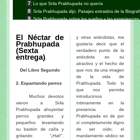
Lo que Srila Prabhupada no quería
Srila Prabhupada dijo: Pasajes extraidos de la Biogra
Srila Prabhupada sobre los sueños y las experiencias 
El Néctar de Prabhupada (Octava entrega)
El Néctar de Prabhupada (Una historia especial)
El Néctar de
y otras anécdotas, me
El Néctar de Prabhupada (Séptima entrega)
Prabhupada
gustaría decir que el
(Sexta
El Néctar de Prabhupada (Sexta entrega)
verdadero punto de la
entrega)
anécdota es su
El Néctar de Prabhupada (Quinta entrega)
atractivo y el hecho de
El Néctar de Prabhupada (Cuarta entrega)
Del Libro Segundo
que nos da una imagen
El Néctar de Prabhupada (Tercera entrega)
de la vida de
El Néctar de Prabhupada (Segunda entrega)
2. Espantando perros
Prabhupada. Todo lo
El Diario de Srila Prabhupada en el Jaladuta-1965
que nos permita
Una carta de Srila Prabhupada a Srila Sridhara Mah
Muchos devotos
introducirnos
vieron a Srila
íntimamente en la
Srila Prabhupada dijo: sobre la calificación de un b
Prabhupada ahuyentar
presencia de
Srila Prabhupada uvaca: El principio de yukta vai
perros grandes y
Prabhupada es de por
utilizarse en Krishna-seva
pequeños levantando
sí completamente digno
Srila Prabhupada uvaca: ¿Quién es un devoto materia
su bastón de caña y
de ser oído; el
Srila Prabhupada y los profesores
gritando: “¡Hat!”.
mandamiento védico se