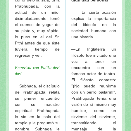
Prabhupada, con la
actitud de un niño,
En cierta ocasión
disimuladamente, tomó
explicó la importancia
el cuenco de yogur de
del filósofo en la
su plato y, muy rápido,
sociedad humana con
lo puso en el del Sr.
una historia.
Pithi antes de que éste
tuviera tiempo de
—En Inglaterra un
regresar y ver.
filósofo fue invitado una
vez a tener un
encuentro con un
Entrevista con Palika-devi
famoso actor de teatro.
dasi
El filósofo contestó:
Subhaga, el discípulo
“¡No puedo reunirme
de Prabhupada, relata
con un perro bailarín!”.
su primer encuentro
Prabhupada tenía una
con su maestro
visión de sí mismo muy
espiritual. Prabhupada
humilde, como un
lo vio en la sala del
sirviente del sirviente,
templo y le preguntó su
transmitiendo el
nombre. Subhaga le
mensaje de la