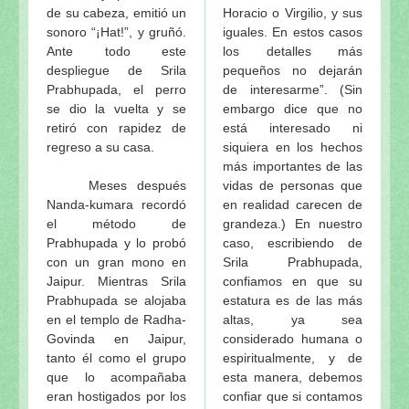
de su cabeza, emitió un
Horacio o Virgilio, y sus
sonoro “¡Hat!”, y gruñó.
iguales. En estos casos
Ante todo este
los detalles más
despliegue de Srila
pequeños no dejarán
Prabhupada, el perro
de interesarme”. (Sin
se dio la vuelta y se
embargo dice que no
retiró con rapidez de
está interesado ni
regreso a su casa.
siquiera en los hechos
más importantes de las
Meses después
vidas de personas que
Nanda-kumara recordó
en realidad carecen de
el método de
grandeza.) En nuestro
Prabhupada y lo probó
caso, escribiendo de
con un gran mono en
Srila Prabhupada,
Jaipur. Mientras Srila
confiamos en que su
Prabhupada se alojaba
estatura es de las más
en el templo de Radha-
altas, ya sea
Govinda en Jaipur,
considerado humana o
tanto él como el grupo
espiritualmente, y de
que lo acompañaba
esta manera, debemos
eran hostigados por los
confiar que si contamos