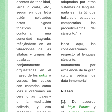
acentos de tonalidad,
adoptados por otros
larga o corta, etc.,
sistemas de lenguas,
según en que letra
nada es más útil que
estén colocados
hallarse en estado de
estos signos
compararlos los
fonéticos. Eso
procedimientos del
conforma una
sánscrito.” [7]
sonoridad sagrada,
reflejándose en las
Hasa aquí, las
vibraciones de las
consideraciones
sílabas y grupos de
respecto al lenguaje
palabras
sánscrito,
conjuntamente
monumento por
orquestadas en el
excelencia de la gran
fraseo de los
o
cultura védica de
slokas
versos, los cuales
data inmemorial.
son cantados como
loas u oraciones en
NOTAS
ceremonias rituales y
en la meditación
[1]. De acuerdo
solitaria, y esa
al
y
Vayu Purana
recitación melódica
al
,