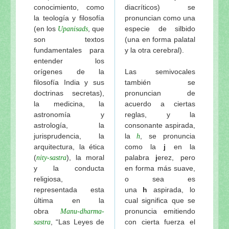
conocimiento, como
diacríticos) se
la teología y filosofía
pronuncian como una
(en los
, que
especie de silbido
Upanisads
son textos
(una en forma palatal
fundamentales para
y la otra cerebral).
entender los
orígenes de la
Las semivocales
filosofía India y sus
también se
doctrinas secretas),
pronuncian de
la medicina, la
acuerdo a ciertas
astronomía y
reglas, y la
astrología, la
consonante aspirada,
jurisprudencia, la
la
, se pronuncia
h
arquitectura, la ética
como la
j
en la
(
), la moral
palabra
j
erez, pero
nity-sastra
y la conducta
en forma más suave,
religiosa,
o sea es
representada esta
una
h
aspirada, lo
última en la
cual significa que se
obra
pronuncia emitiendo
Manu-dharma-
, “Las Leyes de
con cierta fuerza el
sastra