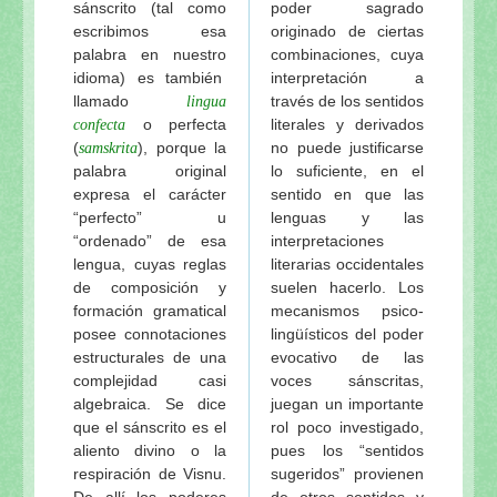
sánscrito (tal como
poder sagrado
escribimos esa
originado de ciertas
palabra en nuestro
combinaciones, cuya
idioma) es también
interpretación a
llamado
través de los sentidos
lingua
o perfecta
literales y derivados
confecta
(
), porque la
no puede justificarse
samskrita
palabra original
lo suficiente, en el
expresa el carácter
sentido en que las
“perfecto” u
lenguas y las
“ordenado” de esa
interpretaciones
lengua, cuyas reglas
literarias occidentales
de composición y
suelen hacerlo. Los
formación gramatical
mecanismos psico-
posee connotaciones
lingüísticos del poder
estructurales de una
evocativo de las
complejidad casi
voces sánscritas,
algebraica. Se dice
juegan un importante
que el sánscrito es el
rol poco investigado,
aliento divino o la
pues los “sentidos
respiración de Visnu.
sugeridos” provienen
De allí los poderes
de otros sentidos y