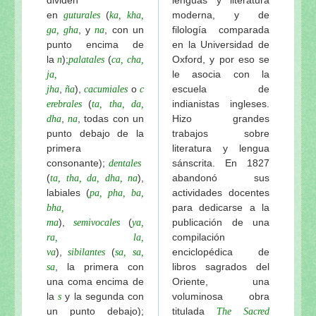
en
(
moderna, y de
guturales
ka, kha,
, y
, con un
filología comparada
ga, gha
na
punto encima de
en la Universidad de
la
);
(
Oxford, y por eso se
n
palatales
ca, cha,
le asocia con la
ja,
,
),
o
escuela de
jha
ña
cacumiales
c
(
indianistas ingleses.
erebrales
ta, tha, da,
,
, todas con un
Hizo grandes
dha
na
punto debajo de la
trabajos sobre
primera
literatura y lengua
consonante);
sánscrita. En 1827
dentales
(
),
abandonó sus
ta, tha, da, dha, na
labiales (
actividades docentes
pa, pha, ba,
para dedicarse a la
bha,
),
(
publicación de una
ma
semivocales
ya,
compilación
ra, la,
),
(
enciclopédica de
va
sibilantes
sa, sa,
, la primera con
libros sagrados del
sa
una coma encima de
Oriente, una
la
y la segunda con
voluminosa obra
s
un punto debajo);
titulada
The Sacred