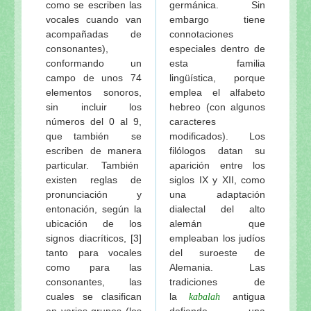
como se escriben las
germánica. Sin
vocales cuando van
embargo tiene
acompañadas de
connotaciones
consonantes),
especiales dentro de
conformando un
esta familia
campo de unos 74
lingüística, porque
elementos sonoros,
emplea el alfabeto
sin incluir los
hebreo (con algunos
números del 0 al 9,
caracteres
que también se
modificados). Los
escriben de manera
filólogos datan su
particular. También
aparición entre los
existen reglas de
siglos IX y XII, como
pronunciación y
una adaptación
entonación, según la
dialectal del alto
ubicación de los
alemán que
signos diacríticos, [3]
empleaban los judíos
tanto para vocales
del suroeste de
como para las
Alemania. Las
consonantes, las
tradiciones de
cuales se clasifican
la
antigua
kabalah
en varios grupos (los
defiende una