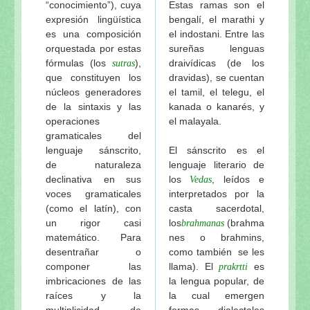
“conocimiento”), cuya
Estas ramas son el
expresión lingüística
bengalí, el marathi y
es una composición
el indostani. Entre las
orquestada por estas
sureñas lenguas
fórmulas (los
),
draivídicas (de los
sutras
que constituyen los
dravidas), se cuentan
núcleos generadores
el tamil, el telegu, el
de la sintaxis y las
kanada o kanarés, y
operaciones
el malayala.
gramaticales del
lenguaje sánscrito,
El sánscrito es el
de naturaleza
lenguaje literario de
declinativa en sus
los
, leídos e
Vedas
voces gramaticales
interpretados por la
(como el latín), con
casta sacerdotal,
un rigor casi
los
(brahma
brahmanas
matemático. Para
nes o brahmins,
desentrañar o
como también se les
componer las
llama). El
es
prakrtti
imbricaciones de las
la lengua popular, de
raíces y la
la cual emergen
multiplicidad de
formas dialectales