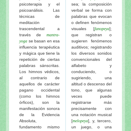
psicoterapia y el
sea; la composición
psicoanálisis. Las
verbal se forma con
técnicas de
palabras que evocan
meditación
o definen fenómenos
trascendental a
visuales [
];
fanopeya
través de
que registran o
mantra-
se basan en esa
sugieren fenómenos
yoga
influencia terapéutica
auditivos; registrando
y mágica que tiene la
los diversos sonidos
repetición de ciertas
convencionales del
palabras sánscritas.
alfabeto y
Los himnos védicos,
conduciendo, o
al contrario de
sugiriendo, una
aquellos de carácter
altitud o descenso del
pagano occidental
tono, que algunas
(como los himnos
veces puede
órficos), son la
registrarse más
manifestación sonora
precisamente con
de la Evidencia
una notación musical
Absoluta,
[
], y, tercero,
melopeya
fundamento mismo
un juego, o una