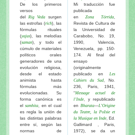
De los primeros
Mi traducción fue
versos
publicada
del
surgen
en
,
Rig
Veda
Zona
Tórrida
las estrofas (
), las
Revista de Cultura de
rich
fórmulas rituales
la Universidad de
(
), las melodías
Carabobo, No. 19,
yajus
(
), y todo el
1990, Valencia,
saman
cúmulo de materiales
Venezuela, pp. 150-
políticos orales
174. Al final del
generadores de una
ensayo
evolución religiosa,
(originalmente
desde el estado
publicado en
Les
animista hasta
, No.
Cahiers du Sud
fórmulas más
236, Paris, 1941,
evolucionadas. Su
“
Message actuel de
forma canónica es
, y republicado
l’Inde
el
, en el cual
en
—
samhita
Bharata
L’Origine
es regla la unión de
du Teatre, la PoIsie et
las distintas palabras
, Ed.
la Musique en Inde
entre sí, según las
Gallimard , Paris,
normas de
1972), se da un