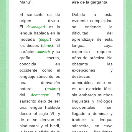
Manu”.
aire de la garganta.
El sánscrito es de
Debido a esta
origen divino.
evidente complejidad
El
es la
se entiende la
devanagari
lengua hablada en la
dificultad del
modada (
) de
aprendizaje de esta
nagar
los dioses (
). El
lengua, cuya
devas
carácter
y su
experticia requiere
samskrit
grafía escrita,
años de práctica. No
conocida en
obstante las
occidente como el
excepciones y
lenguaje sánscrito, es
destrezas
una derivación
admirables, éste no
natural (
)
es un ejercicio fácil,
prakrta
del
. El
sin embargo muchos
devanagari
sánscrito dejó de ser
lingüistas y filólogos
una lengua hablada
occidentales han
desde el siglo VI, y
llegado a dominar y
de el se derivan el
traducir la lengua
hindustani y el hindi,
sánscrita, en cuyo
la lengua oficial de la
universo lingüístico