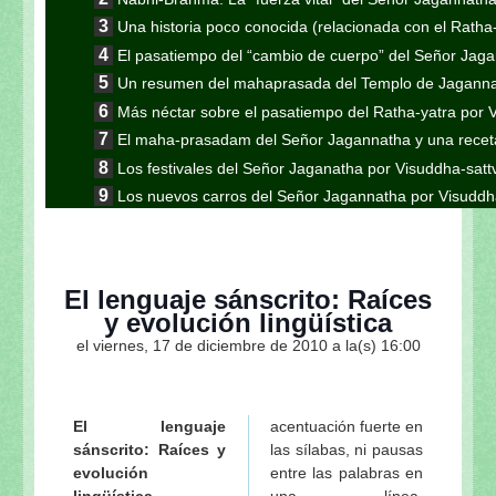
Una historia poco conocida (relacionada con el Ratha
El pasatiempo del “cambio de cuerpo” del Señor Jag
Un resumen del mahaprasada del Templo de Jaganna
Más néctar sobre el pasatiempo del Ratha-yatra por 
El maha-prasadam del Señor Jagannatha y una receta
Los festivales del Señor Jaganatha por Visuddha-sat
Los nuevos carros del Señor Jagannatha por Visuddh
Continuación de la nota anterior: Jaganatha Puri es
Continuación de la nota anterior: Aunque parezca 
Gauranga
El lenguaje sánscrito: Raíces
Continuación de la nota anterior: “El encuentro en K
y evolución lingüística
esotérico del Ratha-yatra”
el viernes, 17 de diciembre de 2010 a la(s) 16:00
Continuación: "Los pasatiempos del Ratha-yatra"
Continuación de la nota anterior: Las formas inu
Visuddha-sattva Das
El lenguaje
acentuación fuerte en
Continuación de la nota anterior "En el camino a S
sánscrito: Raíces y
las sílabas, ni pausas
Sripad Aindra Prabhu tirobhava-tithi 2011 de Visudd
evolución
entre las palabras en
Sri Lalitastakam de Visuddha-sattva Das
lingüística
una línea,