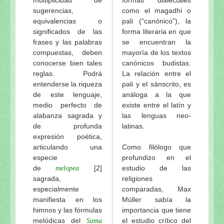
sugerencias,
como el magadhi o
equivalencias o
pali (“canónico”), la
significados de las
forma literaria en que
frases y las palabras
se encuentran la
compuestas, deben
mayoría de los textos
conocerse bien tales
canónicos budistas.
reglas. Podrá
La relación entre el
entenderse la riqueza
pali y el sánscrito, es
de este lenguaje,
análoga a la que
medio perfecto de
existe entre el latín y
alabanza sagrada y
las lenguas neo-
de profunda
latinas.
expresión poética,
articulando una
Como filólogo que
especie
profundizo en el
de
[2]
estudio de las
melopea
sagrada,
religiones
especialmente
comparadas, Max
manifiesta en los
Müller sabía la
himnos y las fórmulas
importancia que tiene
melódicas del
el estudio crítico del
Sama