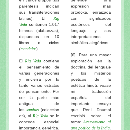
paréntesis indican
expresión más
sus transliteraciones
ortodoxa, enraizada
latinas): El
con significados
Rig
contienen 1.017
esotéricos del
Veda
himnos (alabanzas),
lenguaje y sus
dispuestos en 10
interpretaciones
libros o ciclos
simbólico-alegóricas.
(
).
mandalas
[6]. Para una mayor
El
contiene
exploración en la
Rig
Veda
el pensamiento de
doctrina del lenguaje
varias generaciones
y los misterios
y encierra por lo
poéticos de la
tanto varios estratos
estética hindú, véase
de pensamiento. Por
mi traducción
ser la parte más
española del
antigua de
importante ensayo
los
(coleccion
que RenI Daumal
samitas
es), al
se le
escribió sobre el
Rig Veda
concede especial
tema:
Acercamiento al
importancia genérica.
.
arte poético de la India