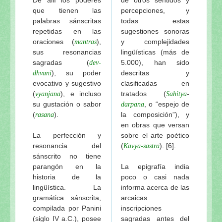
que tienen las
percepciones, y
palabras sánscritas
todas estas
repetidas en las
sugestiones sonoras
oraciones (
),
y complejidades
mantras
sus resonancias
lingüísticas (más de
sagradas (
5.000), han sido
dev-
), su poder
descritas y
dhvani
evocativo y sugestivo
clasificadas en
(
), e incluso
tratados (
-
vyanjana
Sahitya
su gustación o sabor
, o “espejo de
darpana
(
).
la composición”), y
rasana
en obras que versan
La perfección y
sobre el arte poético
resonancia del
(
). [6].
Kavya-sastra
sánscrito no tiene
parangón en la
La epigrafía india
historia de la
poco o casi nada
lingüística. La
informa acerca de las
gramática sánscrita,
arcaicas
compilada por Panini
inscripciones
(siglo IV a.C.), posee
sagradas antes del