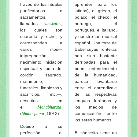
través de los rituales
aprender para los
purificatorios o
latinos), el griego, el
sacramentos,
polaco, el checo, el
llamados
,
noruego, el
samskaras
los cuales son
portugués, el italiano,
cuarenta y ocho, y
y nuestro tan musical
corresponden a
español. Una torre de
varios ritos—
Babel cuyas fronteras
impregnación,
han sido bastante
nacimiento, iniciación
derribadas para el
espiritual y toma del
buen entendimiento
cordón sagrado,
de la humanidad,
matrimonio,
parece levantarse
funerales, limpiezas y
entre el aprendizaje
sacrificios, etc.—,
de las respectivas
descritos en
lenguas foráneas y
el
los medios de
Mahabharata
(
,189.2).
comunicación entre
Shanti-parva
los seres humanos.
Debido a su
perfección, el
El sánscrito tiene un