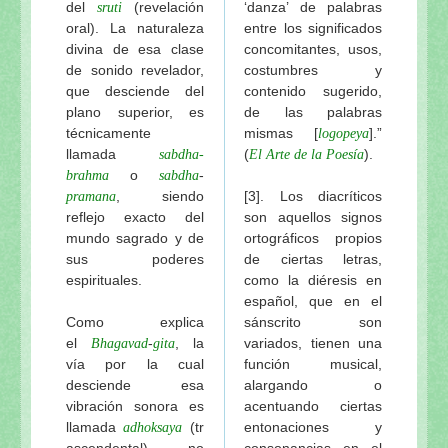
del
(revelación
‘danza’ de palabras
sruti
oral). La naturaleza
entre los significados
divina de esa clase
concomitantes, usos,
de sonido revelador,
costumbres y
que desciende del
contenido sugerido,
plano superior, es
de las palabras
técnicamente
mismas [
].”
logopeya
llamada
(
).
sabdha-
El Arte de la Poesía
o
-
brahma
sabdha
, siendo
[3]. Los diacríticos
pramana
reflejo exacto del
son aquellos signos
mundo sagrado y de
ortográficos propios
sus poderes
de ciertas letras,
espirituales.
como la diéresis en
español, que en el
Como explica
sánscrito son
el
-
, la
variados, tienen una
Bhagavad
gita
vía por la cual
función musical,
desciende esa
alargando o
vibración sonora es
acentuando ciertas
llamada
(tr
entonaciones y
adhoksaya
ascendental), no
consonancias en el