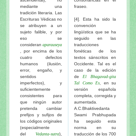
mediante una
fraseo.
tradición literaria. Las
Escrituras Védicas no
[4]. Esta ha sido la
se atribuyen a un
convención
sujeto falible, y por
lingüística que se ha
eso se
seguido en las
consideran
traducciones
aparauseya
, por encima de los
fonéticas de los
cuatro defectos
textos sánscritos en
humanos (ilusión,
Occidente. Tal es el
error, engaño, y
caso de la edición
sentidos
de
El Bhagavad-gita
imperfectos), y
, en su
Tal Como Es
suficientemente
versión española
consistentes para
completa, corregida y
que ningún autor
aumentada.
pretenda cambiar
A.C.Bhaktivedanta
prefijos y sufijos de
Swami Prabhupada
los códigos originales
ha seguido esta
(especialmente
norma en su
del
),
traducción de los 700
Vedanta-sutra