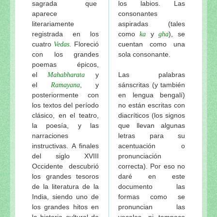
sagrada que
los labios. Las
aparece
consonantes
literariamente
aspiradas (tales
registrada en los
como
y
), se
ka
gha
cuatro
. Floreció
cuentan como una
Vedas
con los grandes
sola consonante.
poemas épicos,
el
y
Las palabras
Mahabharata
el
, y
sánscritas (y también
Ramayana
posteriormente con
en lengua bengalí)
los textos del período
no están escritas con
clásico, en el teatro,
diacríticos (los signos
la poesía, y las
que llevan algunas
narraciones
letras para su
instructivas. A finales
acentuación o
del siglo XVIII
pronunciación
Occidente descubrió
correcta). Por eso no
los grandes tesoros
daré en este
de la literatura de la
documento las
India, siendo uno de
formas como se
los grandes hitos en
pronuncian las
la historia cultural de
vocales, ni tampoco