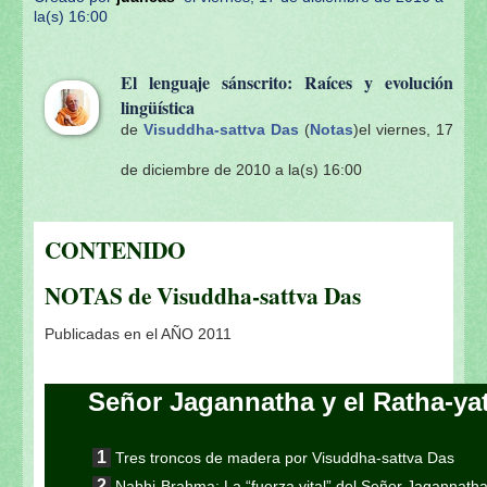
la(s) 16:00
El lenguaje sánscrito: Raíces y evolución
lingüística
de
Visuddha-sattva Das
(
Notas
)
el viernes, 17
de diciembre de 2010 a la(s) 16:00
CONTENIDO
NOTAS de Visuddha-sattva Das
Publicadas en el AÑO 2011
Señor Jagannatha y el Ratha-ya
Tres troncos de madera por Visuddha-sattva Das
Nabhi-Brahma: La “fuerza vital” del Señor Jagannath