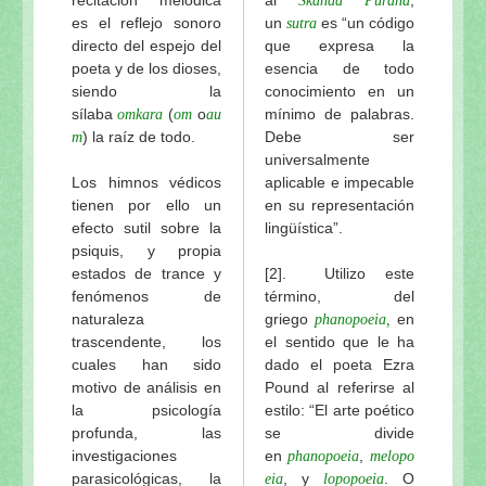
Skanda Purana
es el reflejo sonoro
un
es “un código
sutra
directo del espejo del
que expresa la
poeta y de los dioses,
esencia de todo
siendo la
conocimiento en un
sílaba
(
o
mínimo de palabras.
omkara
om
au
) la raíz de todo.
Debe ser
m
universalmente
Los himnos védicos
aplicable e impecable
tienen por ello un
en su representación
efecto sutil sobre la
lingüística”.
psiquis, y propia
estados de trance y
[2]. Utilizo este
fenómenos de
término, del
naturaleza
griego
en
phanopoeia,
trascendente, los
el sentido que le ha
cuales han sido
dado el poeta Ezra
motivo de análisis en
Pound al referirse al
la psicología
estilo: “El arte poético
profunda, las
se divide
investigaciones
en
,
phanopoeia
melopo
parasicológicas, la
, y
. O
eia
lopopoeia