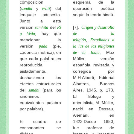
composición
esquema de la
(
y
) del
operación poética
sandhi
vritti
lenguaje sánscrito.
según la teoría hindú.
Junto a esta
versión
del
[7].
samhita
Ri
Origen y desarrollo
, hay que
g Veda
de la
mencionar la
,
religión
Estudiados a
versión
(pie,
pada
la luz de las religiones
cadencia métrica), en
, Max
de la India
que cada palabra es
Müller, versión
reproducida
española revisada y
aisladamente,
corregida por
deshaciendo los
M.H.Alberti, Editorial
efectos estructurales
Albatros, Buenos
del
(para los
Aires, 1945, p. 173.
sandhi
sinónimos
El filólogo y
equivalentes palabra
orientalista M. Müller,
por palabra).
nació en Dessau,
Alemani, en
El cuadro de
1823.Desde 1850,
consonantes se
fue profesor de
dividen
lenguas y literatura