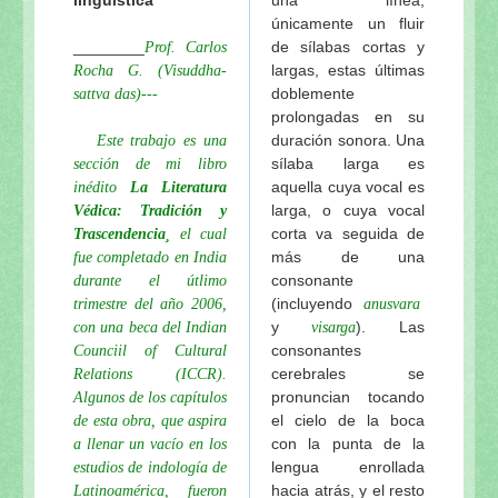
únicamente un fluir
El peligro de ir a Vrindavana de Visuddha-sattva Das
________
de sílabas cortas y
Prof. Carlos
Continuación: Sobre Lalita-sakhi de Visuddha-sattv
largas, estas últimas
Rocha G. (Visuddha-
Los pujaris del Señor Jagannatha de Visuddha-satt
doblemente
sattva das)---
Los rituales diarios del Señor Jagannatha de Visud
prolongadas en su
duración sonora. Una
Mahaprabhu en Sri Gambhira de Visuddha-sattva D
Este trabajo es una
sílaba larga es
sección de mi libro
Tres troncos de madera de Visuddha-sattva Das
aquella cuya vocal es
inédito
La Literatura
Sri Ksetra-dhama de Visuddha-sattva Das
larga, o cuya vocal
Védica: Tradición y
El amoroso pasatiempo del Señor Jagannatha de Vi
corta va seguida de
Trascendencia¸
el cual
El templo del Señor Jagannatha y el Gaura-lila en P
más de una
fue completado en India
consonante
durante el útlimo
El pasatiempo del “cambio de cuerpo” del Señor Ja
(incluyendo
trimestre del año 2006,
anusvara
Nabhi-Brahma: La “fuerza vital” del Señor Jagannat
y
). Las
con una beca del Indian
visarga
Los pasatiempos de Sri Gauranga en el Ratha-yatra
consonantes
Counciil of Cultural
Ratha-yatra-guhyam-rahasya: El significado esotéri
cerebrales se
Relations (ICCR).
Continuación: Los nuevos carros del Señor Jaganna
pronuncian tocando
Algunos de los capítulos
el cielo de la boca
de esta obra, que aspira
El festival del Ratha-yatra y el Jagannatha-lila de V
con la punta de la
a llenar un vacío en los
Las gentiles y sabias palabras del actual rey de Pur
lengua enrollada
estudios de indología de
Los pujaris del Señor Jagannatha y el origen del Ra
hacia atrás, y el resto
Latinoamérica, fueron