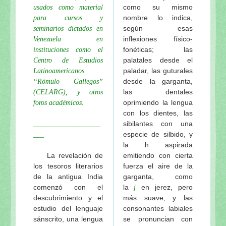
El maha-prasadam del Señor Jagannatha y una rece
como su mismo
usados como material
nombre lo indica,
Los festivales del Señor Jagannatha de Visuddha-sa
para cursos y
según esas
seminarios dictados en
La especialidad del baile de Sriman Mahaprabhu en 
inflexiones físico-
Venezuela en
El amoroso pasatiempo del Señor Jagannatha de Vi
fonéticas; las
instituciones como el
Sri Sri Jagannatha-deva-stavah, por Sri Sanatana 
palatales desde el
Centro de Estudios
Visuddha-sattva Das - INDICE de NOTAS VAISHNA
paladar, las guturales
Latinoamericanos
desde la garganta,
“Rómulo Gallegos”
las dentales
(CELARG), y otros
oprimiendo la lengua
foros académicos.
con los dientes, las
sibilantes con una
___________________
especie de silbido, y
___
la h aspirada
La revelación de
emitiendo con cierta
los tesoros literarios
fuerza el aire de la
de la antigua India
garganta, como
comenzó con el
la
en jerez, pero
j
descubrimiento y el
más suave, y las
estudio del lenguaje
consonantes labiales
sánscrito, una lengua
se pronuncian con