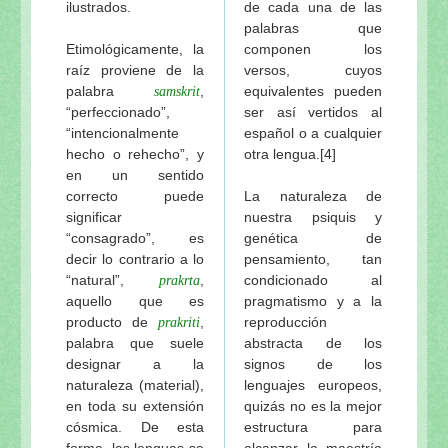
ilustrados.
de cada una de las
palabras que
Etimológicamente, la
componen los
raíz proviene de la
versos, cuyos
palabra
,
equivalentes pueden
samskrit
“perfeccionado”,
ser así vertidos al
“intencionalmente
español o a cualquier
hecho o rehecho”, y
otra lengua.[4]
en un sentido
correcto puede
La naturaleza de
significar
nuestra psiquis y
“consagrado”, es
genética de
decir lo contrario a lo
pensamiento, tan
“natural”,
,
condicionado al
prakrta
aquello que es
pragmatismo y a la
producto de
,
reproducción
prakriti
palabra que suele
abstracta de los
designar a la
signos de los
naturaleza (material),
lenguajes europeos,
en toda su extensión
quizás no es la mejor
cósmica. De esta
estructura para
forma, las lenguas se
alcanzar la maestría