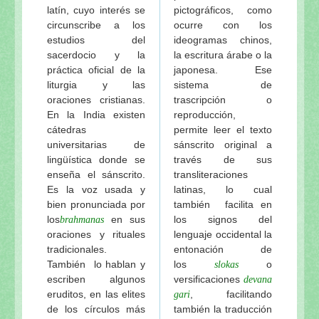
latín, cuyo interés se
pictográficos, como
circunscribe a los
ocurre con los
estudios del
ideogramas chinos,
sacerdocio y la
la escritura árabe o la
práctica oficial de la
japonesa. Ese
liturgia y las
sistema de
oraciones cristianas.
trascripción o
En la India existen
reproducción,
cátedras
permite leer el texto
universitarias de
sánscrito original a
lingüística donde se
través de sus
enseña el sánscrito.
transliteraciones
Es la voz usada y
latinas, lo cual
bien pronunciada por
también facilita en
los
en sus
los signos del
brahmanas
oraciones y rituales
lenguaje occidental la
tradicionales.
entonación de
También lo hablan y
los
o
slokas
escriben algunos
versificaciones
devana
eruditos, en las elites
, facilitando
gari
de los círculos más
también la traducción