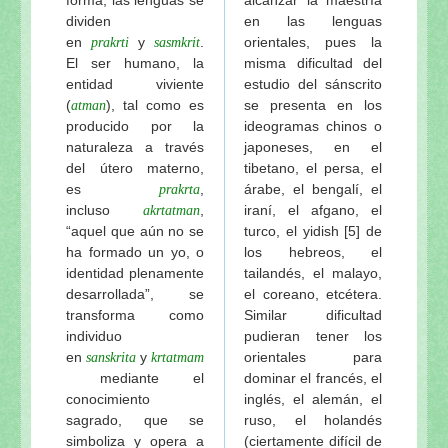
dividen
en las lenguas
en
y
.
orientales, pues la
prakrti
sasmkrit
El ser humano, la
misma dificultad del
entidad viviente
estudio del sánscrito
(
), tal como es
se presenta en los
atman
producido por la
ideogramas chinos o
naturaleza a través
japoneses, en el
del útero materno,
tibetano, el persa, el
es
,
árabe, el bengalí, el
prakrta
incluso
,
iraní, el afgano, el
akrtatman
“aquel que aún no se
turco, el yidish [5] de
ha formado un yo, o
los hebreos, el
identidad plenamente
tailandés, el malayo,
desarrollada”, se
el coreano, etcétera.
transforma como
Similar dificultad
individuo
pudieran tener los
en
y
orientales para
sanskrita
krtatmam
mediante el
dominar el francés, el
conocimiento
inglés, el alemán, el
sagrado, que se
ruso, el holandés
simboliza y opera a
(ciertamente difícil de