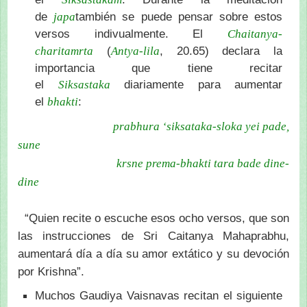
de
también se puede pensar sobre estos
japa
versos indivualmente. El
Chaitanya-
(
, 20.65) declara la
charitamrta
Antya-lila
importancia que tiene recitar
el
diariamente para aumentar
Siksastaka
el
:
bhakti
prabhura ‘s
iksataka-sloka yei pade,
sune
krsn
e prema-bhakti tara bade dine-
dine
“Quien recite o escuche esos ocho versos, que son
las instrucciones de Sri Caitanya Mahaprabhu,
aumentará día a día su amor extático y su devoción
por Krishna”.
Muchos Gaudiya Vaisnavas recitan el siguiente