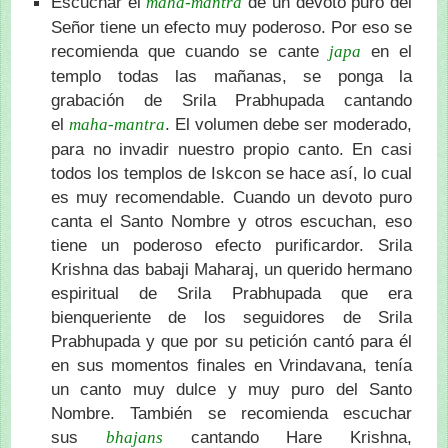
Escuchar el
de un devoto puro del
maha-mantra
Señor tiene un efecto muy poderoso. Por eso se
recomienda que cuando se cante
en el
japa
templo todas las mañanas, se ponga la
grabación de Srila Prabhupada cantando
el
. El volumen debe ser moderado,
maha-mantra
para no invadir nuestro propio canto. En casi
todos los templos de Iskcon se hace así, lo cual
es muy recomendable. Cuando un devoto puro
canta el Santo Nombre y otros escuchan, eso
tiene un poderoso efecto purificardor. Srila
Krishna das babaji Maharaj, un querido hermano
espiritual de Srila Prabhupada que era
bienqueriente de los seguidores de Srila
Prabhupada y que por su petición cantó para él
en sus momentos finales en Vrindavana, tenía
un canto muy dulce y muy puro del Santo
Nombre. También se recomienda escuchar
sus
cantando Hare Krishna,
bhajans