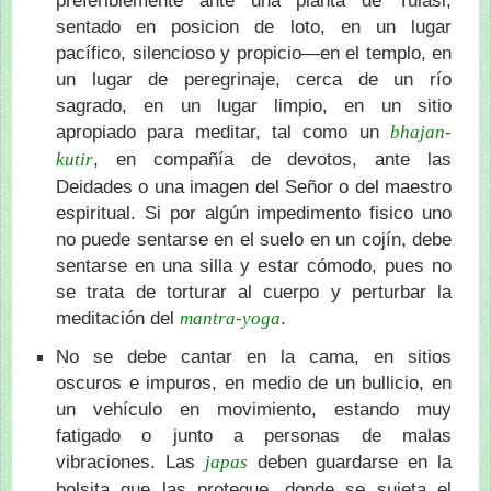
preferiblemente ante una planta de Tulasi,
sentado en posicion de loto, en un lugar
pacífico, silencioso y propicio—en el templo, en
un lugar de peregrinaje, cerca de un río
sagrado, en un lugar limpio, en un sitio
apropiado para meditar, tal como un
bhajan-
, en compañía de devotos, ante las
kutir
Deidades o una imagen del Señor o del maestro
espiritual. Si por algún impedimento fisico uno
no puede sentarse en el suelo en un cojín, debe
sentarse en una silla y estar cómodo, pues no
se trata de torturar al cuerpo y perturbar la
meditación del
.
mantra-yoga
No se debe cantar en la cama, en sitios
oscuros e impuros, en medio de un bullicio, en
un vehículo en movimiento, estando muy
fatigado o junto a personas de malas
vibraciones. Las
deben guardarse en la
japas
bolsita que las protegue, donde se sujeta el