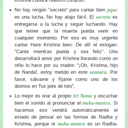
Krishna conoce nuestro corazón.
No hay ningún “secreto” para cantar bien
:
japa
es una lucha. No hay atajo fácil. El
es
secreto
entregarse a la lucha y seguir luchando. Hay
que temer que la muerte pueda venir en
cualquier momento. Por eso es muy urgente
cantar Hare Krishna bien. De allí el eslogan:
“Cante mientras pueda y sea feliz”. Uno
desarrollará amor por Krishna llorando como un
niño lo hace por su madre: “¡Oh, Krishna, hijo
de Nanda!, estoy metido en este
. Por
samsara
favor, sálvame y fíjame como uno de los
átomos en Tus pies de loto”.
Lo mejor es orar al propio
y escuchar
Sri Nama
bien el sonido al pronunciar el
. Si
maha-mantra
hacemos eso vendrá automáticamente el
estado de pensar en las formas de Radha y
Krishna, porque el
es un Radha-
maha-mantra