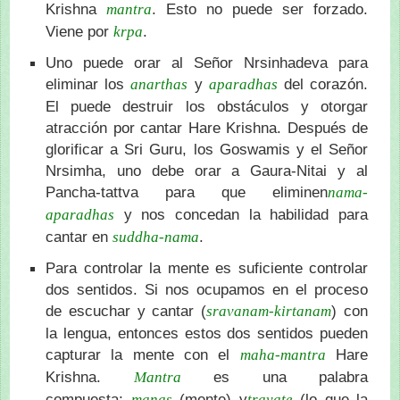
Krishna
. Esto no puede ser forzado.
mantra
Viene por
.
krpa
Uno puede orar al Señor Nrsinhadeva para
eliminar los
y
del corazón.
anarthas
aparadhas
El puede destruir los obstáculos y otorgar
atracción por cantar Hare Krishna. Después de
glorificar a Sri Guru, los Goswamis y el Señor
Nrsimha, uno debe orar a Gaura-Nitai y al
Pancha-tattva para que eliminen
nama-
y nos concedan la habilidad para
aparadhas
cantar en
.
suddha-nama
Para controlar la mente es suficiente controlar
dos sentidos. Si nos ocupamos en el proceso
de escuchar y cantar (
) con
sravanam-kirtanam
la lengua, entonces estos dos sentidos pueden
capturar la mente con el
Hare
maha-mantra
Krishna.
es una palabra
Mantra
compuesta;
(mente) y
(lo que la
manas
trayate