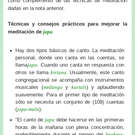
como complemento de las técnicas de meditación
dadas en la nota anterior.
Técnicas y consejos prácticos para mejorar la
meditación de
japa
Hay dos tipos básicos de canto. La meditación
personal, donde uno canta en las cuentas, se
llama
. Cuando uno canta en respuesta con
japa
otros se llama
. Usualmente, este canto
kirtana
congregacional se acompaña con instrumentos
musicales (
y
) y aplaudiendo
mrdanga
kartals
suavemente. Para el primer tipo de meditación
sólo se necesita un conjunto de (108) cuentas
(
).
japa-mala
“El canto de
debe hacerse en las primeras
japa
horas de la mañana con plena concentración,
preferiblemente durante el tiempo del
brahma-