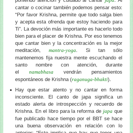
poniendo atención y cuidado al cantar
. Al
japa
cantar o cocinar también podemos pensar esto:
“Por favor Krishna, permite que todo salga bien
y acepta esta ofrenda que estoy haciendo para
Ti”. La devoción más importante es hacerlo todo
bien para el placer de Krishna. Por eso tenemos
que cantar bien y la concentración es la mejor
meditación,
. Si tan sólo
mantra-yoga
mantenemos fija nuestra mente escuchando el
santo nombre con atención, durante
el
vendrán pensamientos
namabhasa
espontáneos de Krishna (
).
raganuga-bhakti
Hay que estar atento y no cantar en forma
inconsciente. El canto de japa significa un
estado alerta de introspección y recuerdo de
Krishna. En el libro para la reforma de
que
japa
fue publicado hace tiempo por el BBT se hace
una buena observación en relación con lo
anterior: “Esto implica que hay que tener una