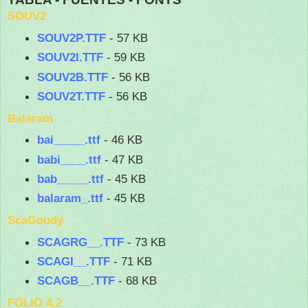
SOUV2
SOUV2P.TTF
- 57 KB
SOUV2I.TTF
- 59 KB
SOUV2B.TTF
- 56 KB
SOUV2T.TTF
- 56 KB
Balaram
bai_____.ttf
- 46 KB
babi____.ttf
- 47 KB
bab_____.ttf
- 45 KB
balaram_.ttf
- 45 KB
ScaGoudy
SCAGRG__.TTF
- 73 KB
SCAGI__.TTF
- 71 KB
SCAGB__.TTF
- 68 KB
FOLIO 4.2