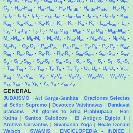
·
E
-E
·
F
-F
·
G
-G
·
G
-G
·
G
-G
·
G
·
G
-
p
z
aa
y
aa
aq
ar
az
e
n
o
ra
G
·
H
-H
·
H
-H
·
H
-H
·
H
-H
·
H
-H
·
y
aa
aq
ar
az
e
indk
indu
isto
o
y
I
-I
·
I
-I
·
I
-I
·
J
-J
·
J
-J
·
J
-J
·
J
-J
·
K
-
a
q
r
s
t
y
aa
aq
ar
ay
e
n
o
y
aa
K
·
K
-K
·
K
-K
·
K
·
K
·
K
- K
·
L
-L
·
L
-
aq
ar
az
e
h
o
r
u
z
aa
aq
ar
L
·
L
-L
·
L
-L
·
M
-M
·
M
·
M
-M
·
M
-M
·
ay
e
n
o
y
aa
ag
ah
ai
aj
ak
aq
M
-M
·
M
-M
·
M
-M
·
N
-N
·
N
-N
·
N
-N
·
ar
az
b
n
o
z
aa
aq
ar
az
b
n
N
-N
·
O
-O
·
P
-P
·
P
-P
·
P
-P
·
P
-P
·
R
-
o
z
a
z
aa
aq
ar
az
e
h
o
y
aa
R
·
R
-R
·
R
-R
·
R
-R
·
S
-S
·
S
-S
·
S
-
aq
ar
az
e
n
o
y
aa
am
an
ar
as
S
·
S
-S
·
S
-S
·
S
-S
·
S
- S
·
S
- S
·
S
-S
g
ha
hy
ia
il
im
n
o
q
r
t
u
z
·
T
-T
·
T
-T
·
T
-T
·
T
-T
·
U
-U
·
U
-U
·
V
-
aa
aq
ar
ay
e
n
o
y
a
q
r
s
aa
V
·
V
-V
·
V
·
V
-V
·
V
-V
·
W
-W
·
W
-W
·
aq
ar
az
e
i
n
o
y
aa
i
o
y
Y
-Y
·
Y
-Y
·
Y
-Y
·
Z
-Z
aa
av
e
iy
o
u
aa
y
GENERAL
JUDAISMO
|
|
Oraciones Selectas
Ärî Garga-Samhita
al Señor Supremo
|
Devotees Vaishnavas
|
Dandavat
pranams - All glories to Srila Prabhupada
|
Hari
Katha
|
Santos Católicos
|
El Antiguo Egipto I
|
Archivo Cervantes
|
Sivananda Yoga
|
Neale Donald
Walsch
|
SWAMIS
|
ENCICLOPEDIA - INDICE
|