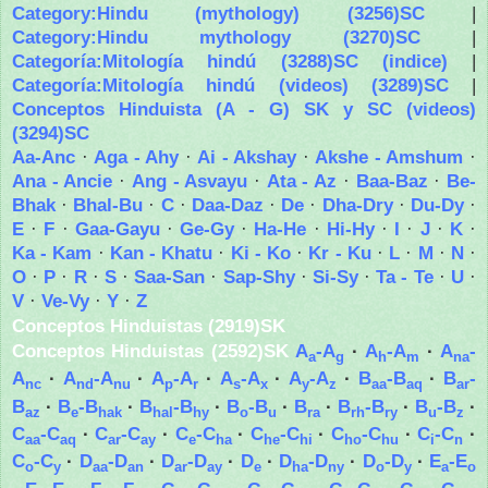
Category:Hindu (mythology) (3256)SC
|
Category:Hindu mythology (3270)SC
|
Categoría:Mitología hindú (3288)SC (indice)
|
Categoría:Mitología hindú (videos) (3289)SC
|
Conceptos Hinduista (A - G) SK y SC (videos)
(3294)SC
Aa-Anc
·
Aga - Ahy
·
Ai - Akshay
·
Akshe - Amshum
·
Ana - Ancie
·
Ang - Asvayu
·
Ata - Az
·
Baa-Baz
·
Be-
Bhak
·
Bhal-Bu
·
C
·
Daa-Daz
·
De
·
Dha-Dry
·
Du-Dy
·
E
·
F
·
Gaa-Gayu
·
Ge-Gy
·
Ha-He
·
Hi-Hy
·
I
·
J
·
K
·
Ka - Kam
·
Kan - Khatu
·
Ki - Ko
·
Kr - Ku
·
L
·
M
·
N
·
O
·
P
·
R
·
S
·
Saa-San
·
Sap-Shy
·
Si-Sy
·
Ta - Te
·
U
·
V
·
Ve-Vy
·
Y
·
Z
Conceptos Hinduistas (2919)SK
Conceptos Hinduistas (2592)SK
A
-A
·
A
-A
·
A
-
a
g
h
m
na
A
·
A
-A
·
A
-A
·
A
-A
·
A
-A
·
B
-B
·
B
-
nc
nd
nu
p
r
s
x
y
z
aa
aq
ar
B
·
B
-B
·
B
-B
·
B
-B
·
B
·
B
-B
·
B
-B
·
az
e
hak
hal
hy
o
u
ra
rh
ry
u
z
C
-C
·
C
-C
·
C
-C
·
C
-C
·
C
-C
·
C
-C
·
aa
aq
ar
ay
e
ha
he
hi
ho
hu
i
n
C
-C
·
D
-D
·
D
-D
·
D
·
D
-D
·
D
-D
·
E
-E
o
y
aa
an
ar
ay
e
ha
ny
o
y
a
o