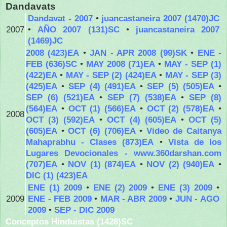
Dandavats
Dandavat - 2007
•
juancastaneira 2007 (1470)JC
2007
•
AÑO 2007 (131)SC
•
juancastaneira 2007
(1469)JC
2008 (423)EA
•
JAN - APR 2008 (99)SK
•
ENE -
FEB (636)SC
•
MAY 2008 (71)EA
•
MAY - SEP (1)
(422)EA
•
MAY - SEP (2) (424)EA
•
MAY - SEP (3)
(425)EA
•
SEP (4) (491)EA
•
SEP (5) (505)EA
•
SEP (6) (521)EA
•
SEP (7) (538)EA
•
SEP (8)
(564)EA
•
OCT (1) (566)EA
•
OCT (2) (578)EA
•
2008
OCT (3) (592)EA
•
OCT (4) (605)EA
•
OCT (5)
(605)EA
•
OCT (6) (706)EA
•
Video de Caitanya
Mahaprabhu - Clases (873)EA
•
Vista de los
Lugares Devocionales - www.360darshan.com
(707)EA
•
NOV (1) (874)EA
•
NOV (2) (940)EA
•
DIC (1) (423)EA
ENE (1) 2009
•
ENE (2) 2009
•
ENE (3) 2009
•
2009
ENE - FEB 2009
•
MAR - ABR 2009
•
JUN - AGO
2009
•
SEP - DIC 2009
Conceptos Hinduistas (1428)SC