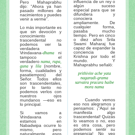
influencia de un rey o
Pero Mahaprabhu
algún suceso
dijo: “Ahora ya han
especial para que se
pasado millones de
difundiera y
nacimientos y puedes
conociera
venir a verme”.
ampliamente. De
cualquier forma,
Lo más importante es
pasaba mucho
que sin devoción y
tiempo. Pero en cinco
conocimiento
o diez años Srila
trascendental no
Swami Maharaj fue
podemos ver la
capaz de expander la
verdadera
conciencia de
Vrindavana-
ni
dhama
Krishna por todo el
tampoco el
mundo. Y
verdadero
nama, rupa,
Mahaprabhu señaló:
y
(nombre,
guna
lila
forma, cualidades y
prithivite ache yata
pasatiempos) del
nagaradi-grama
Señor. Todos ellos
sarvatra pracara haibe
son trascendentales,
mora nama
por lo tanto no
podemos verlos con
nuestros ojos
Cuando vemos
mundanos —eso es
eso nos alegramos y
lo principal.
pensamos: ¡“Aquí se
manifesta algo
Si vamos a
trascendental! Quizás
Vrindavana o
lo veamos o no, eso
estamos en
es otra cosa, pero
Nabadwipa ocurre lo
podemos sentir su
mismo, pero
presencia! No veo
naturalmente esos