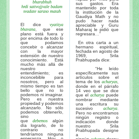
bharabhuh
sus gastos. Era
hrdi sattvojjvale badam
mantenido por toda
svadate saraso matah
la institución de la
Gaudiya Math y no
pudo hacer nada
El dice
vyatitya
apreciable y Guru
, que ese
bhavana
Maharaj le pidió que
plano está fuera y
regresara…”
por encima de todo lo
que podamos
En otra carta a un
concebir o alcanzar
hermano espiritual,
con la mayor
fechada en agosto de
extensión de nuestro
1969, Srila
conocimiento. Está
Prabhupada dice:
mucho más allá de
nuestro
“He leído
entendimiento; es
específicamente sus
inconcebible para
artículos sobre el
nosotros, pero al
tema de los
,
acharyas
mismo tiempo es tan
donde en el párrafo
bello que no lo
14 veo que se dice
podemos ni imaginar.
que el
puede
acharya
Pero es nuestra
nombrar mediante
propiedad y podemos
una escritura su
alcanzarlo. No sólo
sucesivo
.
acharya
podemos obtenerlo,
Pero no encontramos
sino
ningún registro o
que
algún
debemos
indicación donde
día lograrlo, de lo
nuestro Srila
contrario no
Prabhupada designe
tendríamos ninguna
a
esperanza. Hoy o
ningún
despu