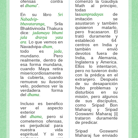
ofensas contra
comenzó la Gaudiya
el
”.
Math al principio,
dhama
todas
las
de
En su libro
sampradayas
Sri
imitación se
Nabadvip-
asustaron y también
Srila
bhavataranga,
quisieron matarlo,
Bhaktivinoda Thakura
pero fracasaron. El
dice
: jadamaya bhumi
trató duramente y
jala dravya yata
estableció 64
Lo que vemos en
ara.
centros en India y
Navadvipa-
,
dham
también envió
todo es
,
jada
devotos fuera de
mundano. Pero
India, a Alemania,
realmente, dentro de
Inglaterra y America.
esa forma mundana,
Ellos lo intentaron,
cuando Maya retira
pero no tuvieron éxito
misericordiosamente
con la prédica en el
la cubierta, cuando
extranjero. Después
remueve su ilusorio
de su desaparición
velo, podemos ver la
hubo problemas y
verdadera forma
disturbios en su
del
.
dhama
misión, pero algunos
de sus discípulos,
Incluso es benéfico
como Sripad Bon
ver el aspecto
Maharaj y Sripad
exterior
Goswami Maharaj [i]
del
pero si
dhama,
trataron duramente
cometemos ofensas,
de predicar.
es perjudicial para
nuestra vida
Sripad Goswami
espiritual. Y si no
Maharaj fue enviado