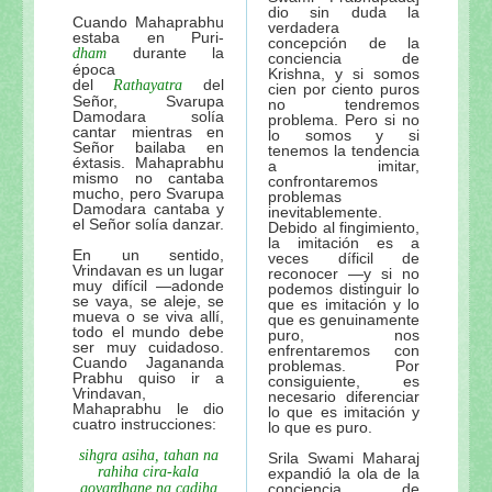
dio sin duda la
Cuando Mahaprabhu
verdadera
estaba en Puri-
concepción de la
durante la
dham
conciencia de
época
Krishna, y si somos
del
del
Rathayatra
cien por ciento puros
Señor, Svarupa
no tendremos
Damodara solía
problema. Pero si no
cantar mientras en
lo somos y si
Señor bailaba en
tenemos la tendencia
éxtasis. Mahaprabhu
a imitar,
mismo no cantaba
confrontaremos
mucho, pero Svarupa
problemas
Damodara cantaba y
inevitablemente.
el Señor solía danzar.
Debido al fingimiento,
la imitación es a
En un sentido,
veces díficil de
Vrindavan es un lugar
reconocer —y si no
muy difícil —adonde
podemos distinguir lo
se vaya, se aleje, se
que es imitación y lo
mueva o se viva allí,
que es genuinamente
todo el mundo debe
puro, nos
ser muy cuidadoso.
enfrentaremos con
Cuando Jagananda
problemas. Por
Prabhu quiso ir a
consiguiente, es
Vrindavan,
necesario diferenciar
Mahaprabhu le dio
lo que es imitación y
cuatro instrucciones:
lo que es puro.
sihgra asiha, tahan na
Srila Swami Maharaj
rahiha cira-kala
expandió la ola de la
govardhane na cadiha
conciencia de