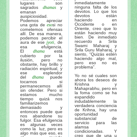
inmediatamente
lugares son
ninguna falta de los
sagrados
y
dhamas
devotos. Lo que los
emanan
devotos están
auspiciosidad.
haciendo en
Podemos apreciar
Occidente o en
una gota de
si no
eso
Oriente, creo que lo
cometemos ofensas
están haciendo muy
allí. De esa manera,
bien. De inmediato
podemos percibir el
recuerdo a Srila
aura de ese
, de
jyoti
Swami Maharaj y
esa efulgencia.
Srila Guru Maharaj, y
El
está
dhama
siento, “Quizás estén
cubierto por la
haciendo algo mal,
ilusión, pero no
pero eso no es
obstante, hay brillo y
problema”.
radiación espiritual, y
ese esplendor
Yo no sé cuales son
del
puede
dhama
ahora los deseos de
tocarnos si
Krishna y
permanecemos allí
Mahaprabhu, pero en
sin ofender. Pero si
la foma como se ha
estamos mucho
expandido
tiempo quizá nos
indudablemente la
familiarizemos
verdadera conciencia
demasiado y
de Krihna, hay una
entonces puede que
oportunidad
nos abandone su
substancial de
fulgor. Esa efulgencia
servicio para las
es algunas veces
alamsa
como la luz, pero es
condicionadas. Y
algo más que eso, es
creo que de una u