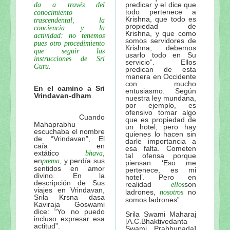
predicar y el dice que
da a través del
todo pertenece a
conocimiento
Krishna, que todo es
trascendental, la
propiedad de
conciencia y la
Krishna, y que como
actividad: no tenemos
somos servidores de
pues otro procedimiento
Krishna, debemos
que seguir las
usarlo todo en Su
instrucciones de Sri
servicio”. Ellos
Guru.
predican de esta
manera en Occidente
con mucho
En el camino a Sri
entusiasmo. Según
Vrindavan-dham
nuestra ley mundana,
por ejemplo, es
ofensivo tomar algo
Cuando
que es propiedad de
Mahaprabhu
un hotel, pero hay
escuchaba el nombre
quienes lo hacen sin
de “Vrindavan”, El
darle importancia a
caía en
esa falta. Cometen
extático
,
bhava
tal ofensa porque
en
, y perdía sus
prema
piensan ‘Eso me
sentidos en amor
pertenece, es mi
divino. En la
hotel’. Pero en
descripción de Sus
realidad
son
ellos
viajes en Vrindavan,
ladrones,
no
nosotros
Srila Krsna dasa
somos ladrones”.
Kaviraja Goswami
dice: “Yo no puedo
Srila Swami Maharaj
incluso expresar esa
[A.C.Bhaktivedanta
actitud”.
Swami Prabhupada]