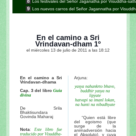
Los festivales del Señor Jaganatha por Visuddha-sat
Los nuevos carros del Señor Jagannatha por Visuddh
Continuación de la nota anterior: Jaganatha Puri es
Continuación de la nota anterior: Aunque parezca 
Gauranga
En el camino a Sri
Continuación de la nota anterior: “El encuentro en K
Vrindavan-dham 1º
esotérico del Ratha-yatra”
el miércoles 13 de julio de 2011 a las 18:12
Continuación: "Los pasatiempos del Ratha-yatra"
Continuación de la nota anterior: Las formas inu
Visuddha-sattva Das
Continuación de la nota anterior "En el camino a S
En el camino a Sri
Arjuna:
Vrindavan-dhama
Sripad Aindra Prabhu tirobhava-tithi 2011 de Visudd
yasya nahankrto bhavo,
Cap. 3 del libro
Guia
Sri Lalitastakam de Visuddha-sattva Das
buddhir yasya na
divina
lipyate
El peligro de ir a Vrindavana de Visuddha-sattva Das
hatvapi sa imanl lokan,
na hanti na nibadhyate
Continuación: Sobre Lalita-sakhi de Visuddha-sattv
De Srila
Bhaktisundara
Los pujaris del Señor Jagannatha de Visuddha-satt
Govinda Maharaj
“Quien está libre
del egoismo (que
Los rituales diarios del Señor Jagannatha de Visud
surge de la
Nota
:
Mahaprabhu en Sri Gambhira de Visuddha-sattva D
Este libro fue
animadversión hacia
traducido por Visuddha-
el Absoluto), y cuya