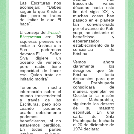
Las Escrituras nos
trascurrido varias
aconsejan: “Debes
décadas hasta este
seguir lo que Krishna
fin del siglo XX, y
dice, pero no trates
muchas cosas han
de imitar lo que El
pasado en el planeta
hace”.
tan convulsionado
por el avance de Kali-
El consejo del
Srimad-
yuga, no obstante el
es: “Ni
beneficioso y
Bhagavatam
esperanzador
siquieras pienses en
establecimiento de la
imitar a Krishna o a
conciencia de
Sus poderosos
Krishna.
devotos.El Señor
Siva digiere un
Vemos ahora
océano de veneno,
claramente los
pero nadie tiene
designios que Sri
capacidad de hacer
Krishna tenía
eso. Quien trate de
dispuestos para que
imitarlo morirá”.
Srila Prabhupada
consolidara de
Tenemos mucha
manera ejemplar en
información sobre el
Occidente la misión
mundo trascendental
de Mahaprabhu,
a través de las
siguiendo los deseos
Escrituras, pero sólo
de su maestro
cuando podamos
espiritual. En una
usarlo debidamente
carta de Srila
podemos
Prabhupada, fechada
beneficiarnos, si no
el 20 de diciembre de
estaremos perdidos.
1974 declara:
En todas partes
existen peligros,