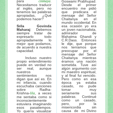
para
.
cinmaya
Goswami Prabhupad.
Necesitamos traducir
Desde el primer
al inglés, pero no
encuentro me pidió
tenemos las palabras
que predicara el
apropiadas, ¿Qué
mensaje del Señor
podemos hacer?
Chaitanya en el
mundo occidental. En
Srila Govinda
esa ocasión yo era
Maharaj
: Debemos
un joven nacionalista,
siempre tratar de
admirador de
expresarlo todo
Mahatma Ghandi y
apropiadamente lo
C.R.Dass. Entonces
mejor que podamos,
le dije, que porque
de acuerdo a nuestra
nos teníamos que
capacidad.
preocupar por el
mensaje del Señor
Incluso nuestro
Chaitanya mientras
propio entendimiento
éramos una nación
puede en verdad no
sometida. Tuve así
ser real, aunque
algún argumento con
nuestros
mi maestro espiritual,
sentimientos nos
y al final fui vencido.
digan que así es. En
Pero como en esa
mi infancia, cuando
época ya estaba
escuchaba canciones
casado, no pude
sobre Radha-
tomar muy
Krishna-
, a veces
seriamente sus
lila
palabras. Continué
me sentaba como si
como un casado,
inconscientemente
pero, por la
estuviera imaginando
misericordia sin
esos pasatiempos.
causa de mi Divino
Yo quería visualizar