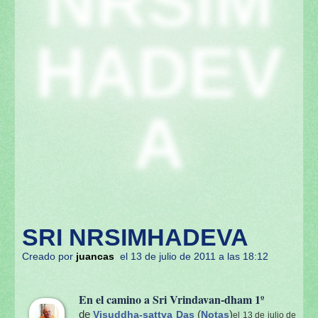
NRSIM
HADEV
A
SRI NRSIMHADEVA
Creado por
juancas
el 13 de julio de 2011 a las 18:12
En el camino a Sri Vrindavan-dham 1º
de
(
)
Visuddha-sattva Das
Notas
el 13 de julio de