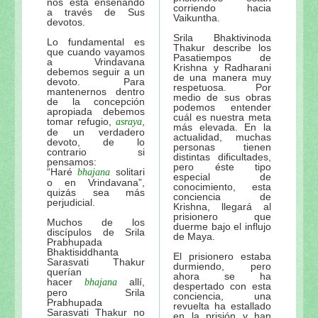
nos está enseñando
corriendo hacia
a través de Sus
Vaikuntha.
devotos.
Srila Bhaktivinoda
Lo fundamental es
Thakur describe los
que cuando vayamos
Pasatiempos de
a Vrindavana
Krishna y Radharani
debemos seguir a un
de una manera muy
devoto. Para
respetuosa. Por
mantenernos dentro
medio de sus obras
de la concepción
podemos entender
apropiada debemos
cuál es nuestra meta
tomar refugio,
,
asraya
más elevada. En la
de un verdadero
actualidad, muchas
devoto, de lo
personas tienen
contrario si
distintas dificultades,
pensamos:
pero éste tipo
“Haré
solitari
bhajana
especial de
o en Vrindavana”,
conocimiento, esta
quizás sea más
conciencia de
perjudicial.
Krishna, llegará al
prisionero que
Muchos de los
duerme bajo el influjo
discípulos de Srila
de Maya.
Prabhupada
Bhaktisiddhanta
El prisionero estaba
Sarasvati Thakur
durmiendo, pero
querían
ahora se ha
hacer
allí,
bhajana
despertado con esta
pero Srila
conciencia, una
Prabhupada
revuelta ha estallado
Sarasvati Thakur no
en la prisión y han