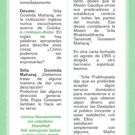
tanto, deseo que la
inmediatamente.
Misión Gaudiya envíe
sus predicadores y
Devoto:
Srila
establezca centros
Govinda Maharaj, en
en todas las partes
la civilización Inglesa
del mundo. Ese
nunca escuchamos
deseo complacerá la
acerca de Goloka,
Misión de Srila
o
-
. En
cinmmaya
dhama
Bhaktisiddhanta
inglés no hay
Sarasvati Goswami
palabras apropiadas
Maharaj.”
para describir esas
cosas. ¿Cómo
En otra carta fechada
podemos ser
en agosto de 1965 y
capaces de
dirigida a otro
expresarlas?
hermano espiritual,
leemos:
Srila Govinda
Maharaj:
¡Debemos
“Srila Prabhupada
tratar de alguna
dijo que es preferible
manera de dar una
aceptar algún
descripción!
servicio doméstico
Podemos dar alguna
para mantenerse a sí
dirección general.
mismo, que obtener
Srila Rupa Goswami
algún dinero por
también lo hace en
mostrar las Deidades
su verso:
al público inocente y
estar satisfecho con
vyatitya bhavanavartma
ello...Ellos se
yas camatkara-
satisfacen
bharabhuh
simplemente con
hrdi sattvojjvale badam
algunos Maths
svadate saraso matah