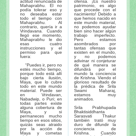
actitud renunciada de
ofensa. ¡Es nuestro
Mahaprabhu. El no
patrimonio, es algo
podía tolerar eso y
que procede con el
no deseaba estar
nacimiento! Debido a
todo el tiempo con
que hemos nacido en
Mahaprabhu. Al
este mundo material,
contrario, quería ir a
no podemos ayudar
Vrindavana. Cuando
bien sino hacer algún
llegó ese momento,
trabajo imperfecto.
Mahaprabhu le dio
Pero estamos
esas cuatro
asombrados por
instrucciones y el
tantas ofensas que
permiso para que
existen en el mundo,
fuera:
y no podemos
adivinar ni conjeturar
“Puedes ir, pero no
de qué manera se
estés mucho tiempo,
difundirá por el
porque todo está allí
mundo la conciencia
bajo cierta ilusión,
de Krishna. Viendo el
Maya, que lo cubre
glorioso resultado de
todo en este mundo
la prédica de Srila
material. Puede ser
Swami Maharaj,
en Vrindavan,
estamos muy
Nabadwip, o Puri; en
animados.
todas partes existe
alguna cobertura de
Srila Prabhupada
Maya, y si
Bhaktisiddhanta
permaneces mucho
Sarasvati Thakur
tiempo en esos sitios,
también trató muy
quizás seas atraido
duro de difundir la
por la acción de
conciencia de
Maya y cometas
Krishna. Cuando