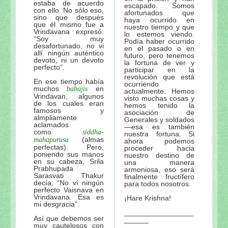
estaba de acuerdo
escapado. Somos
con ello. No sólo eso,
afortunados que
sino que después
haya ocurrido en
que él mismo fue a
nuestro tiempo y que
Vrindavana expresó:
lo estemos viendo.
“Soy muy
Podía haber ocurrido
desafortunado, no vi
en el pasado o en
allí ningún auténtico
futuro, pero tenemos
devoto, ni un devoto
la fortuna de ver y
perfecto”.
participar en la
revolución que está
En ese tiempo había
ocurriendo
muchos
en
babajis
actualmente. Hemos
Vrindavan, algunos
visto muchas cosas y
de los cuales eran
hemos tenido la
famosos y
asociación de
almpliamente
Generales y soldados
aclamados
—esa es también
como
-
siddha
nuestra fortuna. Si
(almas
mahapurusa
ahora podemos
perfectas). Pero,
proceder hacia
poniendo sus manos
nuestro destino de
en su cabeza, Srila
una manera
Prabhupada
armoniosa, eso será
Sarasvati Thakur
finalmente fructífero
decía; “No ví ningún
para todos nosotros.
perfecto Vaisnava en
Vrindavana. Esa es
¡Hare Krishna!
mi desgracia”.
_________________
Así que debemos ser
______
muy cautelosos con