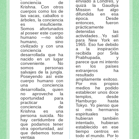
enviado a Londres, y
conciencia de
quizá la Gaudiya
Krishna. Con otros
Mission fue algo
cuerpos como los de
difundida en esa
las vacas, caballos o
época. Desde
árboles, la conciencia
entonces, fueron
es insuficiente.
prácticamente
Somos afortunados
detenidas las
al poseer este cuerpo
actividades…Yo salí
humano —no sólo
para New York en
humano, sino
1965. Eso fue debido
civilizado y con una
a la inspiración
conciencia
recibida por Srila
desarrollada que ha
Prabhupada, y
nacido en un lugar
parece que mi intento
conveniente. No
en los países
somos personas
extranjeros ha
salvajes de la jungla.
resultado
Poseyendo así este
ampliamente exitoso.
cuerpo humano con
Por mis propios
una conciencia
medios he podido
desarrollada, quien
establecer unos doce
no aproveche la
templos, desde
oportunidad para
Hamburgo hasta
practicar la
Tokyo. Yo pienso que
conciencia de
si mis hermanos
Krishna es una
espirituales lo
persona suicida. No
hubieran también
hay certidumbre de
intentado, hubieran
que podamos tener
establecido en ese
otra oportunidad, así
tiempo centros en
que debemos tomar
todo el mundo. Por lo
ventaja