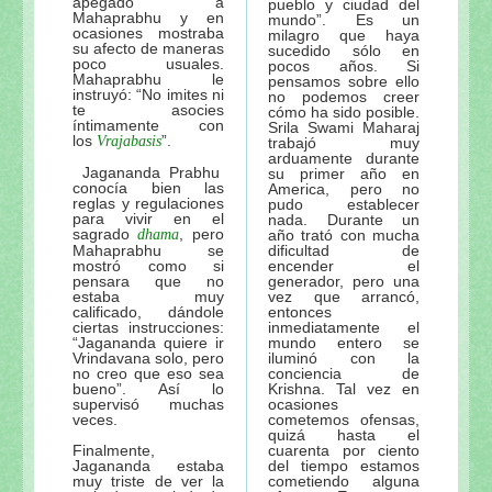
apegado a
pueblo y ciudad del
Mahaprabhu y en
mundo”. Es un
ocasiones mostraba
milagro que haya
su afecto de maneras
sucedido sólo en
poco usuales.
pocos años. Si
Mahaprabhu le
pensamos sobre ello
instruyó: “No imites ni
no podemos creer
te asocies
cómo ha sido posible.
íntimamente con
Srila Swami Maharaj
los
”.
Vrajabasis
trabajó muy
arduamente durante
Jagananda Prabhu
su primer año en
conocía bien las
America, pero no
reglas y regulaciones
pudo establecer
para vivir en el
nada. Durante un
sagrado
, pero
dhama
año trató con mucha
Mahaprabhu se
dificultad de
mostró como si
encender el
pensara que no
generador, pero una
estaba muy
vez que arrancó,
calificado, dándole
entonces
ciertas instrucciones:
inmediatamente el
“Jagananda quiere ir
mundo entero se
Vrindavana solo, pero
iluminó con la
no creo que eso sea
conciencia de
bueno”. Así lo
Krishna. Tal vez en
supervisó muchas
ocasiones
veces.
cometemos ofensas,
quizá hasta el
Finalmente,
cuarenta por ciento
Jagananda estaba
del tiempo estamos
muy triste de ver la
cometiendo alguna