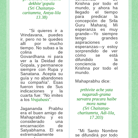
Krishna por todo el
dekhite’gopala
mundo, y ahora ha
(Sri Chaitanya-
llegado el tiempo
caritamrta, Antya-lila
para predicar la
13.38)
concepción de Srila
Guru Maharaj. Mi
esperanza es muy
“Si quieres ir a
grande—Yo siempre
Vrindavana, puedes
tengo grandes
ir, pero no te quedes
aspiraciones o
allí por mucho
esperanzas—y estoy
tiempo. No subas a la
sorprendido de ver
colina de
cómo se está
Govardhana ni para
difundido la
ver a la Deidad de
conciencia de
Gopala, y permanece
Krishna por todo el
siempre con Rupa y
mundo.
Sanatana. Acepta su
guía y no abandones
Mahaprabhu dice:
su compañía”. Esas
fueron tres de Sus
prthivite ache yata
indicaciones y la
nagaradi-grama
cuarta fue: “No imites
sarvatra pracara haibe
a los
”.
Vrajabasis
mora nama
Jagananda Prabhu
(Sri Chaitanya-
era el buen amigo de
charitamrta, Adi-lila,
Mahaprabhu y es
17.203)
considerado una
encarnación de
Satyabhama. El era
“Mi Santo Nombre
extremadamente
se difundirá por todo