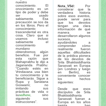
nuestro
conocimiento. El
Nota_VSd:
Por
onocimiento es un
considerar que la
tipo de poder y debe
verdadera historia
ser usado
sobre esos eventos,
sabiamente. Esa
puede servir para
precaución se nos da
que los devotos
en los libros. Pero el
tengan una clara
conocimiento
información de qué
trascendental es otra
manera se
cosa. Claro que si
desarrollaron algunos
usamos incluso
sucesos,
sabiamente el
ayudándoles a
conocimiento
comprender cómo
mundano
realmente fueron
obtendremos algún
aquellas dificultades
beneficio. Fue por
de la prédica pionera
esta razón que
de los devotos de
Mahaprabhu le dijo a
Srila Bhaktisiddhanta
Jagananda Prabhu:
Sarasvati en Europa
“Cuando estés en
(en Londres y luego
Vrindavana usa bien
en Berlín), es
tu conocimiento y te
conveniente conocer
beneficiarás. Sigue a
los hechos
Rupa y Sanatana
siguientes:
Goswami; no
imitando sus
Desde que esos
prácticas de vida o
discípulos de Srila
su
, sino
sadhana
Bhaktisiddhanta
siguiendo sus
Sarasvati fueran a
instrucciones”.
Europa en los años
treinta, han