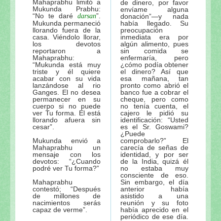
Mahaprabhu limitó a
de dinero, por favor
Mukunda Prabhu:
envíame alguna
“No te daré
”.
darsan
donación”—y nada
Mukunda permaneció
había llegado. Su
llorando fuera de la
preocupación
casa. Viéndolo llorar,
inmediata era por
los devotos
algún alimento, pues
reportaron a
sin comida se
Mahaprabhu:
enfermaría, pero
“Mukunda está muy
¿cómo podía obtener
triste y él quiere
el dinero? Así que
acabar con su vida
esa mañana, tan
lanzándose al rio
pronto como abrió el
Ganges. El no desea
banco fue a cobrar el
permanecer en su
cheque, pero como
cuerpo si no puede
no tenía cuenta, el
ver Tu forma. El está
cajero le pidió su
llorando afuera sin
identificación: “Usted
cesar”.
es el Sr. Goswami?
¿Puede
Mukunda envió a
comprobarlo?” El
Mahaprabhu un
carecía de señas de
mensaje con los
identidad, y por ser
devotos: “¿Cuando
de la India, quizá él
podré ver Tu forma?”
no estaba muy
consciente de eso.
Mahaprabhu
Sin embargo, el día
contestó; “Después
anterior había
de millones de
asistido a una
nacimientos serás
reunión y su foto
capaz de verme”.
había aprecido en el
periódico de ese día.