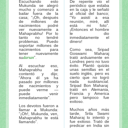
Escuchando esto
De repente vio el
Mukunda se alegró
periódico que estaba
mucho y comenzó a
en la caja y le señaló
bailar fuera de la
al oficial del banco;
casa; “¡Oh, después
“Yo asistí a esa
de millones de
reunión, miré, allí
nacimientos podré
está mi foto”.
ver nuevamente a
¡Entonces el hombre
Mahaprabhu! Por lo
le dio
tanto no tendré
inmediatamente el
problemas. Puedo
dinero!
soportar millones de
nacimientos para
Como sea, Sripad
tener nuevamente
Goswami Maharaj
su
”.
trató arduamente en
darsan
Londres pero no tuvo
éxito. Plantó quizás
Al escuchar eso,
unas semillas en el
Mahaprabhu se
suelo inglés, pero es
contentó y dijo;
cierto que no logró
“Ahora él ya ha
nada susbtancial.
pasado por millones
Sripad Bon Maharaj
de nacimientos y
trató en Alemania,
puede verme —
Francia y America
puede venir
pero tampoco fue
inmediatamente”.
exitoso.
Los devotos fueron a
Muchos años más
llamar a Mukunda:
tarde, Srila Swami
“¡Oh!, Mukunda, ven,
Maharaj lo intentó y
Mahaprabhu te está
fue exitoso. Trató de
llamando”.
predicar en India sin