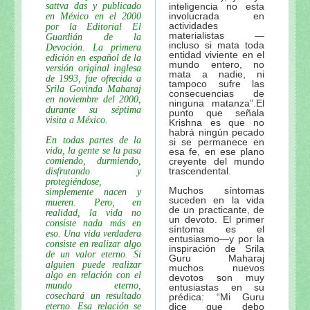
Tres troncos de madera de Visuddha-sattva Das
sattva das y publicado
inteligencia no esta
involucrada en
en México en el 2000
Sri Ksetra-dhama de Visuddha-sattva Das
actividades
por la Editorial El
materialistas —
Guardián de la
El amoroso pasatiempo del Señor Jagannatha de Vi
incluso si mata toda
Devoción. La primera
entidad viviente en el
El templo del Señor Jagannatha y el Gaura-lila en P
edición en español de la
mundo entero, no
versión original inglesa
El pasatiempo del “cambio de cuerpo” del Señor Ja
mata a nadie, ni
de 1993, fue ofrecida a
tampoco sufre las
Srila Govinda Maharaj
Nabhi-Brahma: La “fuerza vital” del Señor Jagannat
consecuencias de
en noviembre del 2000,
ninguna matanza”.El
Los pasatiempos de Sri Gauranga en el Ratha-yatra
durante su séptima
punto que señala
visita a México.
Krishna es que no
Ratha-yatra-guhyam-rahasya: El significado esotéri
habrá ningún pecado
En todas partes de la
si se permanece en
Continuación: Los nuevos carros del Señor Jaganna
vida, la gente se la pasa
esa fe, en ese plano
comiendo, durmiendo,
creyente del mundo
El festival del Ratha-yatra y el Jagannatha-lila de V
trascendental.
disfrutando y
Las gentiles y sabias palabras del actual rey de Pur
protegiéndose,
Muchos síntomas
simplemente nacen y
Los pujaris del Señor Jagannatha y el origen del Ra
suceden en la vida
mueren. Pero, en
de un practicante, de
realidad, la vida no
El maha-prasadam del Señor Jagannatha y una rece
un devoto. El primer
consiste nada más en
síntoma es el
Los festivales del Señor Jagannatha de Visuddha-sa
eso. Una vida verdadera
entusiasmo—y por la
consiste en realizar algo
inspiración de Srila
La especialidad del baile de Sriman Mahaprabhu en 
de un valor eterno. Si
Guru Maharaj
alguien puede realizar
El amoroso pasatiempo del Señor Jagannatha de Vi
muchos nuevos
algo en relación con el
devotos son muy
Sri Sri Jagannatha-deva-stavah, por Sri Sanatana 
mundo eterno,
entusiastas en su
cosechará un resultado
prédica: “Mi Guru
Visuddha-sattva Das - INDICE de NOTAS VAISHNA
eterno. Esa relación se
dice que debo