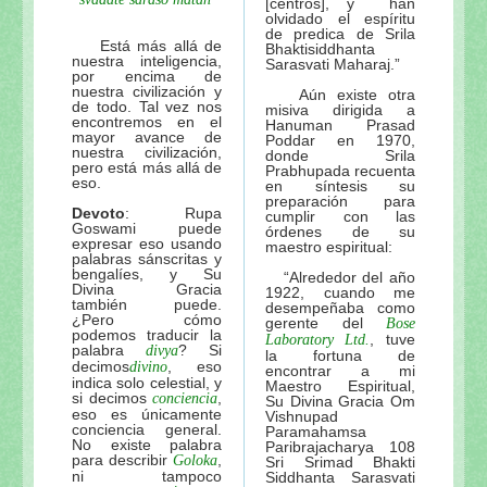
[centros], y han
olvidado el espíritu
de predica de Srila
Está más allá de
Bhaktisiddhanta
nuestra inteligencia,
Sarasvati Maharaj.”
por encima de
nuestra civilización y
Aún existe otra
de todo. Tal vez nos
misiva dirigida a
encontremos en el
Hanuman Prasad
mayor avance de
Poddar en 1970,
nuestra civilización,
donde Srila
pero está más allá de
Prabhupada recuenta
eso.
en síntesis su
preparación para
Devoto
: Rupa
cumplir con las
Goswami puede
órdenes de su
expresar eso usando
maestro espiritual:
palabras sánscritas y
bengalíes, y Su
“Alrededor del año
Divina Gracia
1922, cuando me
también puede.
desempeñaba como
¿Pero cómo
gerente del
Bose
podemos traducir la
, tuve
Laboratory Ltd.
palabra
? Si
divya
la fortuna de
decimos
, eso
divino
encontrar a mi
indica solo celestial, y
Maestro Espiritual,
si decimos
,
conciencia
Su Divina Gracia Om
eso es únicamente
Vishnupad
conciencia general.
Paramahamsa
No existe palabra
Paribrajacharya 108
para describir
,
Goloka
Sri Srimad Bhakti
ni tampoco
Siddhanta Sarasvati