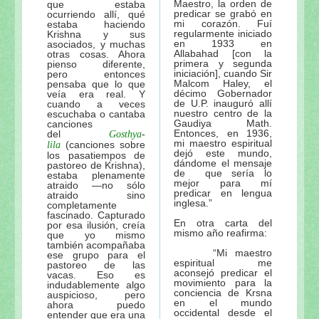
Maestro, la orden de
que estaba
predicar se grabó en
ocurriendo allí, qué
mi corazón. Fuí
estaba haciendo
regularmente iniciado
Krishna y sus
en 1933 en
asociados, y muchas
Allabahad [con la
otras cosas. Ahora
primera y segunda
pienso diferente,
iniciación], cuando Sir
pero entonces
Malcom Haley, el
pensaba que lo que
décimo Gobernador
veía era real. Y
de U.P. inauguró allí
cuando a veces
nuestro centro de la
escuchaba o cantaba
Gaudiya Math.
canciones
Entonces, en 1936,
del
-
Gosthya
mi maestro espiritual
(canciones sobre
lila
dejó este mundo,
los pasatiempos de
dándome el mensaje
pastoreo de Krishna),
de que sería lo
estaba plenamente
mejor para mí
atraido —no sólo
predicar en lengua
atraido sino
inglesa.”
completamente
fascinado. Capturado
En otra carta del
por esa ilusión, creía
mismo año reafirma:
que yo mismo
también acompañaba
“Mi maestro
ese grupo para el
espiritual me
pastoreo de las
aconsejó predicar el
vacas. Eso es
movimiento para la
indudablemente algo
conciencia de Krsna
auspicioso, pero
en el mundo
ahora puedo
occidental desde el
entender que era una