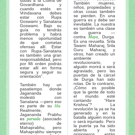
subas a la Colina de
También mujeres,
Govardhana y
niños, propiedades y
cuando estés en
otras cosas también
Vrindavana debes
se pierden. En una
estar con Rupa
guerra es y debe ser
Goswami y Sanatana
inevitable. La nuestra
Goswami. Bajo su
es también una clase
guía no tendrás
de guerra —
problema y habrá
contra
, Durga.
Maya
menos oportunidad
Es una revuelta. Srila
de que cometas
Swami Maharaj, Srila
ofensas allí. Estar
Guru Maharaj, y
con Rupa-Sanatana
otros, han creado un
es también una gran
ambiente
responsabilidad, pero
revolucionario, y
por Mi orden podrás
alguién morirá o será
estar allí en forma
agraviado, pero las
segura y seguir su
puertas de la cárcel
orientación”.
de Durga han sido
rotas. De lo contrario,
También hay un
¡Cómo es posible
pasatiempo donde
que la gente de todo
Jagananda se
el mundo esté
molestó con
cantando “Hare
Sanatana —pero eso
Krishna”? La
es parte de su
.
lila
revolución la ya se ha
Realmente,
generado y en la
Jagananda Prabhu
batalla alguién morirá
es
(asociado
parsada
o será injuriado. Pero
eterno) de
la puerta ya ha sido
Mahaprabhu, pero
abierta y los
Mahaprabhu siempre
prisioneros están