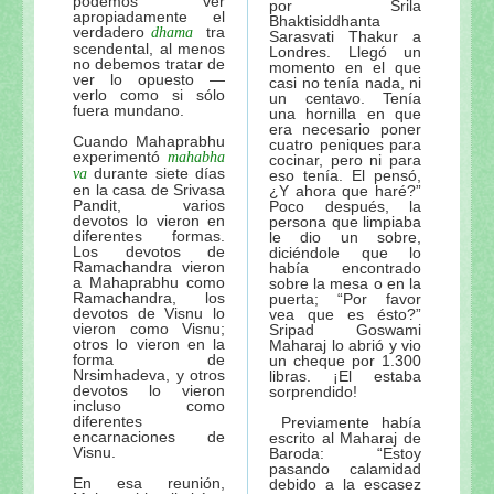
podemos ver
por Srila
apropiadamente el
Bhaktisiddhanta
verdadero
tra
dhama
Sarasvati Thakur a
scendental, al menos
Londres. Llegó un
no debemos tratar de
momento en el que
ver lo opuesto —
casi no tenía nada, ni
verlo como si sólo
un centavo. Tenía
fuera mundano.
una hornilla en que
era necesario poner
Cuando Mahaprabhu
cuatro peniques para
experimentó
mahabha
cocinar, pero ni para
durante siete días
va
eso tenía. El pensó,
en la casa de Srivasa
¿Y ahora que haré?”
Pandit, varios
Poco después, la
devotos lo vieron en
persona que limpiaba
diferentes formas.
le dio un sobre,
Los devotos de
diciéndole que lo
Ramachandra vieron
había encontrado
a Mahaprabhu como
sobre la mesa o en la
Ramachandra, los
puerta; “Por favor
devotos de Visnu lo
vea que es ésto?”
vieron como Visnu;
Sripad Goswami
otros lo vieron en la
Maharaj lo abrió y vio
forma de
un cheque por 1.300
Nrsimhadeva, y otros
libras. ¡El estaba
devotos lo vieron
sorprendido!
incluso como
diferentes
Previamente había
encarnaciones de
escrito al Maharaj de
Visnu.
Baroda: “Estoy
pasando calamidad
En esa reunión,
debido a la escasez