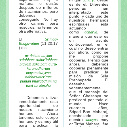
acharya
mañana, o quizás
és de él. Diferentes
después de millones
personas han
de nacimientos, pero
interpretado este
debemos
punto, y cada uno de
conseguirlo. No hay
nuestros hermanos
otro camino para
espirituales está
nosotros, no tenemos
actuando
otra alternativa.
como
, de
acharya
manera que este es
El
Srimad-
un asunto
(11.20.17
Bhagavatam
controversial, en el
) dice:
cual no deseo entrar
por ahora, como se
nr-deham adyam
me propone
sulabham sudurllabham
cooperar. Pienso que
ahora debemos
plavam sukalpam guru-
cooperar plenamente
karanadharam
para predicar la
mayanukulyena
misión de Srila
nabhasvateritam
Prabhupada. El
puman bhavabdhim na
deseaba
taret sa atmaha
vehementemente
que el mensaje del
Señor Chaitanya se
Debemos utilizar
predicará por todo el
inmediatamente esta
mundo. Hace
oportunidad de
cuarenta años,
nuestro nacimiento
Sripad Bon Maharaj,
humano. Ahora
encabezado por
tenemos este cuerpo
nuestro
may
sannyasi
humano y es muy útil
or Tirtha Maharaj, fue
para practicar la