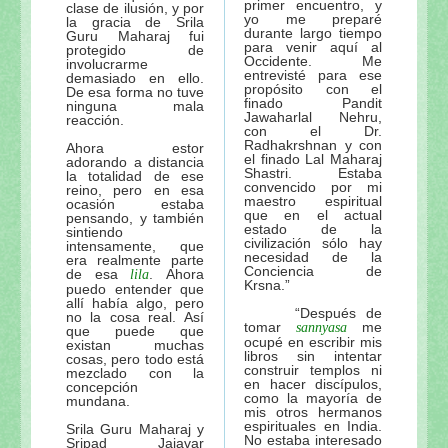
primer encuentro, y
clase de ilusión, y por
yo me preparé
la gracia de Srila
durante largo tiempo
Guru Maharaj fui
para venir aquí al
protegido de
Occidente. Me
involucrarme
entrevisté para ese
demasiado en ello.
propósito con el
De esa forma no tuve
finado Pandit
ninguna mala
Jawaharlal Nehru,
reacción.
con el Dr.
Radhakrshnan y con
Ahora estor
el finado Lal Maharaj
adorando a distancia
Shastri. Estaba
la totalidad de ese
convencido por mi
reino, pero en esa
maestro espiritual
ocasión estaba
que en el actual
pensando, y también
estado de la
sintiendo
civilización sólo hay
intensamente, que
necesidad de la
era realmente parte
Conciencia de
de esa
. Ahora
lila
Krsna.”
puedo entender que
allí había algo, pero
“Después de
no la cosa real. Así
tomar
me
sannyasa
que puede que
ocupé en escribir mis
existan muchas
libros sin intentar
cosas, pero todo está
construir templos ni
mezclado con la
en hacer discípulos,
concepción
como la mayoría de
mundana.
mis otros hermanos
espirituales en India.
Srila Guru Maharaj y
No estaba interesado
Sripad Jajavar