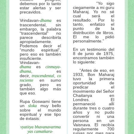
“Yo sigo
debemos por lo tanto
ciegamente a mi guru
estar alertas y ser
Maharaj. Yo no sé
precavidos.
cual será el
resultado. Por lo
Vrindavan-
es
dhama
tanto, enfatizo el
trascendental, sin
punto de la
embargo, la palabra
distribución de libros.
“trascendental” no
El me lo pidió
parece describirla
personalmente.”
apropiadamente.
Podemos decir el
En un testimonio del
“mundo espiritual”,
8 de junio de 1975,
pero eso es también
encontramos también
insuficiente.
lo siguiente:
Vrindavan-
es
dhama
cinmaya-
“Antes de eso, en
, es
dhama
1933, Bon Maharaj
decir,
,
trascendental
co
tuvo la primera
en sumo
nsciente
oportunidad de
grado, pero es
predicar el
también algo más
movimiento del Señor
que eso.
Chaitanya en
Londres. El
Rupa Goswami tiene
permaneció allí
un
muy bello
sloka
durante tres o cuatro
sobre el mundo
años y no pudo
espiritual y ese tipo
convertir ni una
de éxtasis:
persona en un
Vaisnava. El recibía
vyatitya bhavanavartma
regularmente 700
yas camatkara-
rupias por mes para