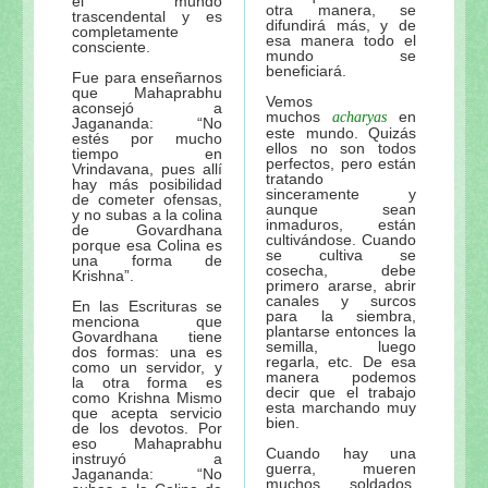
el mundo
otra manera, se
trascendental y es
difundirá más, y de
completamente
esa manera todo el
consciente.
mundo se
beneficiará.
Fue para enseñarnos
que Mahaprabhu
Vemos
aconsejó a
muchos
en
acharyas
Jagananda: “No
este mundo. Quizás
estés por mucho
ellos no son todos
tiempo en
perfectos, pero están
Vrindavana, pues allí
tratando
hay más posibilidad
sinceramente y
de cometer ofensas,
aunque sean
y no subas a la colina
inmaduros, están
de Govardhana
cultivándose. Cuando
porque esa Colina es
se cultiva se
una forma de
cosecha, debe
Krishna”.
primero ararse, abrir
canales y surcos
En las Escrituras se
para la siembra,
menciona que
plantarse entonces la
Govardhana tiene
semilla, luego
dos formas: una es
regarla, etc. De esa
como un servidor, y
manera podemos
la otra forma es
decir que el trabajo
como Krishna Mismo
esta marchando muy
que acepta servicio
bien.
de los devotos. Por
eso Mahaprabhu
Cuando hay una
instruyó a
guerra, mueren
Jagananda: “No
muchos soldados.