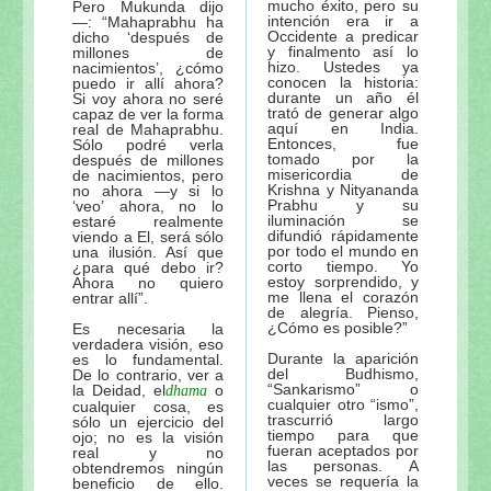
mucho éxito, pero su
Pero Mukunda dijo
intención era ir a
—: “Mahaprabhu ha
Occidente a predicar
dicho ‘después de
y finalmento así lo
millones de
hizo. Ustedes ya
nacimientos’, ¿cómo
conocen la historia:
puedo ir allí ahora?
durante un año él
Si voy ahora no seré
trató de generar algo
capaz de ver la forma
aquí en India.
real de Mahaprabhu.
Entonces, fue
Sólo podré verla
tomado por la
después de millones
misericordia de
de nacimientos, pero
Krishna y Nityananda
no ahora —y si lo
Prabhu y su
‘veo’ ahora, no lo
iluminación se
estaré realmente
difundió rápidamente
viendo a El, será sólo
por todo el mundo en
una ilusión. Así que
corto tiempo. Yo
¿para qué debo ir?
estoy sorprendido, y
Ahora no quiero
me llena el corazón
entrar allí”.
de alegría. Pienso,
¿Cómo es posible?”
Es necesaria la
verdadera visión, eso
Durante la aparición
es lo fundamental.
del Budhismo,
De lo contrario, ver a
“Sankarismo” o
la Deidad, el
o
dhama
cualquier otro “ismo”,
cualquier cosa, es
trascurrió largo
sólo un ejercicio del
tiempo para que
ojo; no es la visión
fueran aceptados por
real y no
las personas. A
obtendremos ningún
veces se requería la
beneficio de ello.