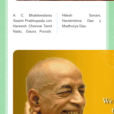
A. C. Bhaktivedanta
Hitesh Sonani,
Swami Prabhupada con
Harekrishna Das y
Hareesh Chennai Tamil
Madhurya Das.
Nadu, Gaura Purush,