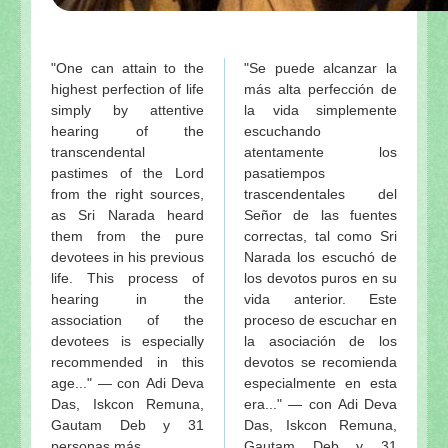
"One can attain to the
"Se puede alcanzar la
highest perfection of life
más alta perfección de
simply by attentive
la vida simplemente
hearing of the
escuchando
transcendental
atentamente los
pastimes of the Lord
pasatiempos
from the right sources,
trascendentales del
as Sri Narada heard
Señor de las fuentes
them from the pure
correctas, tal como Sri
devotees in his previous
Narada los escuchó de
life. This process of
los devotos puros en su
hearing in the
vida anterior. Este
association of the
proceso de escuchar en
devotees is especially
la asociación de los
recommended in this
devotos se recomienda
age..." — con Adi Deva
especialmente en esta
Das, Iskcon Remuna,
era..." — con Adi Deva
Gautam Deb y 31
Das, Iskcon Remuna,
personas más.
Gautam Deb y 31