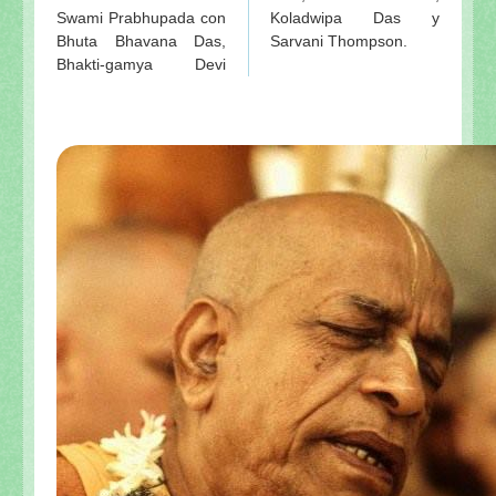
Swami Prabhupada con
Koladwipa Das y
Bhuta Bhavana Das,
Sarvani Thompson.
Bhakti-gamya Devi