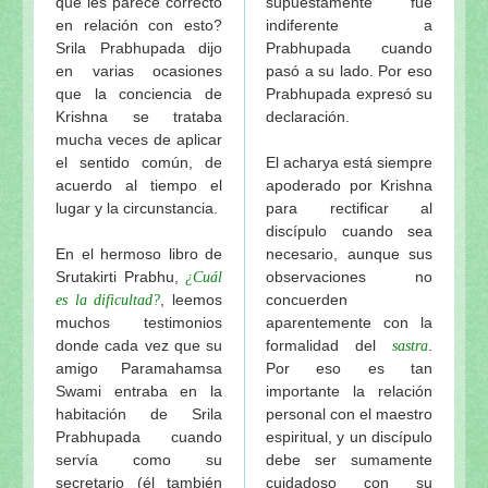
que les parece correcto
supuestamente fue
en relación con esto?
indiferente a
Srila Prabhupada dijo
Prabhupada cuando
en varias ocasiones
pasó a su lado. Por eso
que la conciencia de
Prabhupada expresó su
Krishna se trataba
declaración.
mucha veces de aplicar
el sentido común, de
El acharya está siempre
acuerdo al tiempo el
apoderado por Krishna
lugar y la circunstancia.
para rectificar al
discípulo cuando sea
En el hermoso libro de
necesario, aunque sus
Srutakirti Prabhu,
observaciones no
¿Cuál
, leemos
concuerden
es la dificultad?
muchos testimonios
aparentemente con la
donde cada vez que su
formalidad del
.
sastra
amigo Paramahamsa
Por eso es tan
Swami entraba en la
importante la relación
habitación de Srila
personal con el maestro
Prabhupada cuando
espiritual, y un discípulo
servía como su
debe ser sumamente
secretario (él también
cuidadoso con su