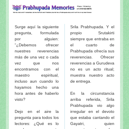
Srila Prabhupada uvaca: Anavrttih sabdat—Liberació
La nefasta civilización moderna: citas de Srila Prab
Srila Prabhupada-lila… y un testimonio personal
Srila Prabhupada uvaca: Sobre la vida sexual y su re
Surge aquí la siguiente
Srila Prabhupada. Y el
Visión y Plan Maestro para ISKCON Vrindavana (los
pregunta, formulada
propio Srutakirti
Visuddha-sattva Das - INDICE de NOTAS VAISHNA
por alguien:
siempre que entraba en
“¿Debemos ofrecer
el cuarto de
nuestres reverencias
Prabhupada ofrecía sus
más de una vez o cada
reverencias. Ofrecer
vez que nos
reverencias a Gurudeva
encontramos con el
no es un acto ritual;
maestro espiritual,
muestra nuestro acto
incluso aun cuando lo
de entrega.
hayamos hecho una
hora antes de haberlo
En la circunstancia
visto?
arriba referida, Srila
Prabhupada vio algo
Dejo en el aire la
irregular en el devoto
pregunta para todos los
que estaba cantando el
lectores: ¿Qué es lo
Gayatri, quien