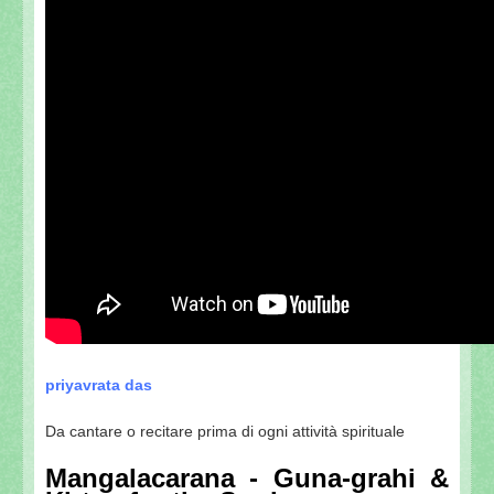
priyavrata das
Da cantare o recitare prima di ogni attività spirituale
Mangalacarana - Guna-grahi &