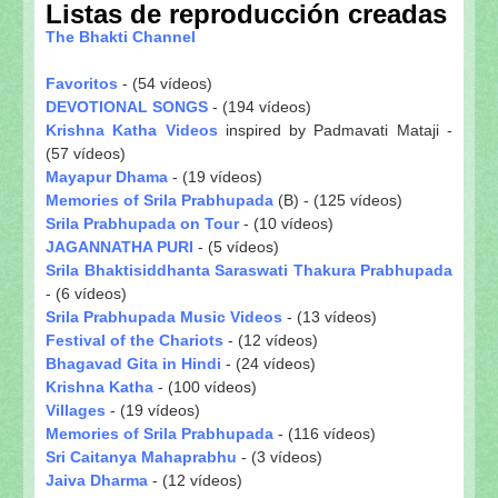
Listas de reproducción creadas
The Bhakti Channel
Favoritos
- (54 vídeos)
DEVOTIONAL SONGS
- (194 vídeos)
Krishna Katha Videos
inspired by Padmavati Mataji -
(57 vídeos)
Mayapur Dhama
- (19 vídeos)
Memories of Srila Prabhupada
(B) - (125 vídeos)
Srila Prabhupada on Tour
- (10 vídeos)
JAGANNATHA PURI
- (5 vídeos)
Srila Bhaktisiddhanta Saraswati Thakura Prabhupada
- (6 vídeos)
Srila Prabhupada Music Videos
- (13 vídeos)
Festival of the Chariots
- (12 vídeos)
Bhagavad Gita in Hindi
- (24 vídeos)
Krishna Katha
- (100 vídeos)
Villages
- (19 vídeos)
Memories of Srila Prabhupada
- (116 vídeos)
Sri Caitanya Mahaprabhu
- (3 vídeos)
Jaiva Dharma
- (12 vídeos)