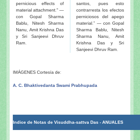
pernicious effects of
santos, pues esto
material attachment." —
contrarresta los efectos
con Gopal Sharma
perniciosos del apego
Bablu, Nitesh Sharma
material.” — con Gopal
Nanu, Amit Krishna Das
Sharma Bablu, Nitesh
y Sri Sanjeevi Dhruv
Sharma Nanu, Amit
Ram.
Krishna Das y Sri
Sanjeevi Dhruv Ram.
IMÁGENES Cortesía de:
A. C. Bhaktivedanta Swami Prabhupada
Indice de Notas de Visuddha-sattva Das - ANUALES