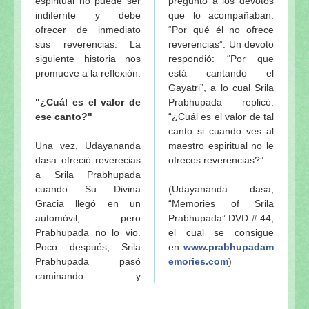
espiritual no puede ser
preguntó a los devotos
Srila Prabhupada uvaca: El principio de yukta vai
indifernte y debe
que lo acompañaban:
utilizarse en Krishna-seva
ofrecer de inmediato
“Por qué él no ofrece
Srila Prabhupada uvaca: ¿Quién es un devoto materia
sus reverencias. La
reverencias”. Un devoto
siguiente historia nos
respondió: “Por que
Srila Prabhupada y los profesores
promueve a la reflexión:
está cantando el
Los peligros de desviarse de las instrucciones del m
Gayatri”, a lo cual Srila
El significado del Vyasa-Puja de Srila Prabhupada
"¿Cuál es el valor de
Prabhupada replicó:
Srila Prabhupada dijo
ese canto?"
“¿Cuál es el valor de tal
Quien no sigue al guru tal como debe ser no puede 
canto si cuando ves al
Pasatiempos de Srila Prabhupada: La primera edici
Una vez, Udayananda
maestro espiritual no le
dasa ofreció reverecias
ofreces reverencias?”
Srila Prabhupada dijo (Bhag. 29 Sep. 1974)
a Srila Prabhupada
El néctar de Prabhupada (Serie de entregas)
cuando Su Divina
(Udayananda dasa,
Srila Prabhupada uvaca: No hay dificutad para que 
Gracia llegó en un
“Memories of Srila
Srila Prabhupada uvacha
automóvil, pero
Prabhupada” DVD # 44,
"La esencia de la prédica de la Conciencia de Kris
Prabhupada no lo vio.
el cual se consigue
(22 Junio 1951)
Poco después, Srila
en
www.prabhupadam
Instrucciones de Srila Prabhupada...
Prabhupada pasó
emories.com
)
caminando y
Memorias e instrucciones de Srila Prabhupada
Prabhupada uvaca: ¿Quién es guru y cómo aceptar 