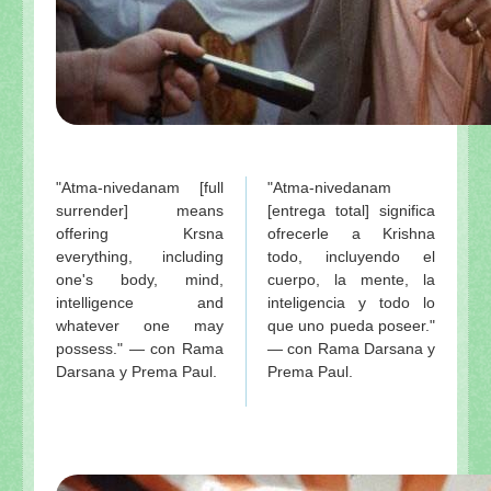
"Atma-nivedanam [full
"Atma-nivedanam
surrender] means
[entrega total] significa
offering Krsna
ofrecerle a Krishna
everything, including
todo, incluyendo el
one's body, mind,
cuerpo, la mente, la
intelligence and
inteligencia y todo lo
whatever one may
que uno pueda poseer."
possess." — con Rama
— con Rama Darsana y
Darsana y Prema Paul.
Prema Paul.