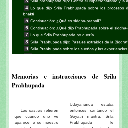
Srila prabhupada dijo: Contra el impersonalismo y la 
Lo que dijo Srila Prabhupada sobre los procesos de 
bhakti
Continuación: ¿Qué es siddha-pranali?
Continuación: ¿Qué dijo Prabhupada sobre el siddha-
Lo que Srila Prabhupada no quería
Srila Prabhupada dijo: Pasajes extraidos de la Biogra
Srila Prabhupada sobre los sueños y las experiencias 
El Néctar de Prabhupada (Octava entrega)
El Néctar de Prabhupada (Una historia especial)
El Néctar de Prabhupada (Séptima entrega)
Memorias e instrucciones de Srila
El Néctar de Prabhupada (Sexta entrega)
Prabhupada
El Néctar de Prabhupada (Quinta entrega)
El Néctar de Prabhupada (Cuarta entrega)
El Néctar de Prabhupada (Tercera entrega)
Udayananda estaba
El Néctar de Prabhupada (Segunda entrega)
Las sastras refieren
entonces cantando el
El Diario de Srila Prabhupada en el Jaladuta-1965
que cuando uno ve
Gayatri mantra. Srila
Una carta de Srila Prabhupada a Srila Sridhara Mah
aparecer a su maestro
Prabhupada le
Srila Prabhupada dijo: sobre la calificación de un b