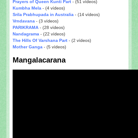
Prayers of Queen Kunti Part
- (51 vídeos)
Kumbha Mela
- (4 vídeos)
Srila Prabhupada in Australia
- (14 vídeos)
Vrndavana
- (3 vídeos)
PARIKRAMA
- (28 vídeos)
Nandagrama
- (22 vídeos)
The Hills Of Varshana Part
- (2 vídeos)
Mother Ganga
- (5 vídeos)
Mangalacarana