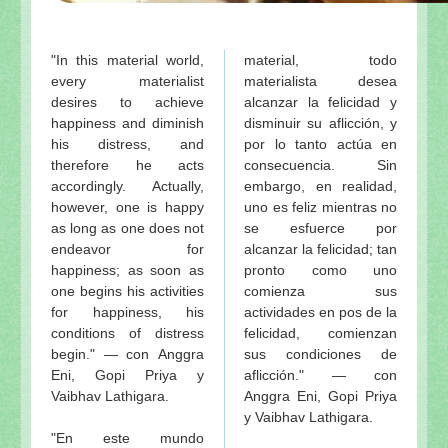
"In this material world,
material, todo
every materialist
materialista desea
desires to achieve
alcanzar la felicidad y
happiness and diminish
disminuir su aflicción, y
his distress, and
por lo tanto actúa en
therefore he acts
consecuencia. Sin
accordingly. Actually,
embargo, en realidad,
however, one is happy
uno es feliz mientras no
as long as one does not
se esfuerce por
endeavor for
alcanzar la felicidad; tan
happiness; as soon as
pronto como uno
one begins his activities
comienza sus
for happiness, his
actividades en pos de la
conditions of distress
felicidad, comienzan
begin." — con Anggra
sus condiciones de
Eni, Gopi Priya y
aflicción." — con
Vaibhav Lathigara.
Anggra Eni, Gopi Priya
y Vaibhav Lathigara.
"En este mundo