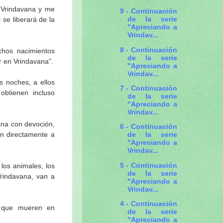
 Vrindavana y me
9 - Continuación
de la serie
se liberará de la
"Apreciando a
Vrindav...
8 - Continuación
os nacimientos
de la serie
r en Vrindavana”.
"Apreciando a
Vrindav...
 noches, a ellos
7 - Continuación
obtienen incluso
de la serie
"Apreciando a
Vrindav...
na con devoción,
6 - Continuación
de la serie
an directamente a
"Apreciando a
Vrindav...
5 - Continuación
, los animales, los
de la serie
Vrindavana, van a
"Apreciando a
Vrindav...
4 - Continuación
s que mueren en
de la serie
"Apreciando a