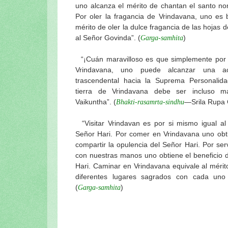
uno alcanza el mérito de chantan el santo no
Por oler la fragancia de Vrindavana, uno es 
mérito de oler la dulce fragancia de las hojas d
al Señor Govinda”. (
)
Garga-samhita
“¡Cuán maravilloso es que simplemente por r
Vrindavana, uno puede alcanzar una a
trascendental hacia la Suprema Personalid
tierra de Vrindavana debe ser incluso m
Vaikuntha”. (
—Srila Rupa
Bhakti-rasamrta-sindhu
“Visitar Vrindavan es por si mismo igual al 
Señor Hari. Por comer en Vrindavana uno obti
compartir la opulencia del Señor Hari. Por ser
con nuestras manos uno obtiene el beneficio d
Hari. Caminar en Vrindavana equivale al mérit
diferentes lugares sagrados con cada uno
(
)
Garga-samhita