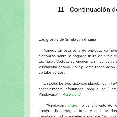
El Néctar de Prabhupada (Una historia 
El Néctar de Prabhupada (Séptima ent
11 - Continuación d
El Néctar de Prabhupada (Sexta entreg
El Néctar de Prabhupada (Quinta entre
El Néctar de Prabhupada (Cuarta entre
El Néctar de Prabhupada (Tercera entr
El Néctar de Prabhupada (Segunda ent
Las glorias de Vrindavan-dhama
El Diario de Srila Prabhupada en el Ja
Aunque en esta serie de entregas ya hemos
Una carta de Srila Prabhupada a Srila 
alabanzas sobre la sagrada tierra de Vraja-V
Srila Prabhupada dijo: sobre la calific
Escrituras Védicas se encuentran muchos vers
Srila Prabhupada uvaca: El principio 
Vrindavana-dhama. La siguiente recopilación 
utilizarse en Krishna-seva
de tales versos:
Srila Prabhupada uvaca: ¿Quién es un d
Srila Prabhupada y los profesores
“En todos los tres sistemas planetarios [
tri-lo
especialmente afortunada porque aquí es
Los peligros de desviarse de las instru
Vrindavana”. (
)
Adi Purana
El significado del Vyasa-Puja de Srila 
Srila Prabhupada dijo
“Vrindavana-
no es diferente de K
dhama
Quien no sigue al guru tal como debe s
nombre, la forma, la fama y el lugar do
Pasatiempos de Srila Prabhupada: La p
manifiesta, todos son idénticos con el Señor 