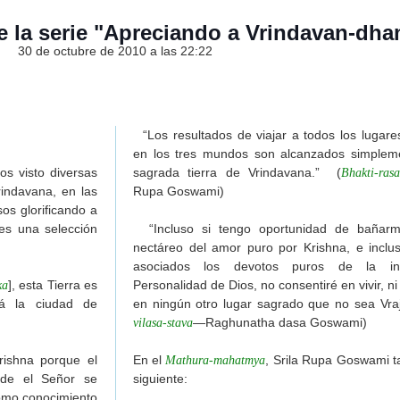
especial)
rega)
e la serie "Apreciando a Vrindavan-dh
a)
30 de octubre de 2010 a las 22:22
ga)
ga)
ega)
rega)
“Los resultados de viajar a todos los lugare
en los tres mundos son alcanzados simpleme
laduta-1965
 visto diversas
sagrada tierra de Vrindavana.” (
Bhakti-ras
Sridhara Maharaj
rindavana, en las
Rupa Goswami)
ación de un brahmana
os glorificando a
de yukta vairagya; toda riqueza y opulencia humana deben
es una selección
“Incluso si tengo oportunidad de bañar
nectáreo del amor puro por Krishna, e inclu
evoto materialista o kanistha-adhikari?
asociados los devotos puros de la inf
], esta Tierra es
Personalidad de Dios, no consentiré en vivir, 
ka
tá la ciudad de
en ningún otro lugar sagrado que no sea Vra
cciones del maestro espiritual: 3 cartas de Srila Prabhupada
—Raghunatha dasa Goswami)
vilasa-stava
Prabhupada
rishna porque el
En el
, Srila Rupa Goswami t
Mathura-mahatmya
er no puede ser considerado discípulo
nde el Señor se
siguiente:
rimera edición del Bhagavad-gita
como conocimiento