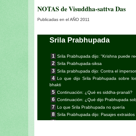
NOTAS de Visuddha-sattva Das
Publicadas en el AÑO 2011
Srila Prabhupada
Srila Prabhupada dijo: “Krishna puede re
Srila Prabhupada-siksa
Srila prabhupada dijo: Contra el imperso
Lo que dijo Srila Prabhupada sobre los
bhakti
Continuación: ¿Qué es siddha-pranali?
Continuación: ¿Qué dijo Prabhupada sobr
Lo que Srila Prabhupada no quería
Srila Prabhupada dijo: Pasajes extraidos
Srila Prabhupada sobre los sueños y las 
El Néctar de Prabhupada (Octava entr