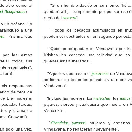
974)
adorable como el
“Si un hombre decide en su mente: ‘Iré a
).
quedaré allí’, —simplemente por pensar eso él 
ad-Bhagavatam
regas)
rueda del
”.
samsara
tad para que Krishna nos dé un Guru
mo un océano. La
araincluso a una
“Todos los pecados acumulados en much
encia de Krishna": Carta de Srila Prabhupada a R. Prakash
—Krishna das
pueden ser destruidos en un segundo por esta
rta
“Quienes se quedan en Vrindavana por tres
bhupada
por las almas
Krishna les concede una felicidad que no 
rial; todos sus
quienes están liberados”.
ómo aceptar discípulos?
te espirituales”.
dat—Liberación por medio del sonido
hakura)
“Aquellos que hacen el
de Vrindava
parikrama
de Srila Prabhupada
se liberan de todos los pecados y al morir v
 personal
mis respetuosas
Vrindavana”.
exual y su reflejo pervertido
erido devotos de
ndavana (los verdaderos estándares de Srila Prabhupada)
nque Brahma es el
“Incluso las mujeres, los
, los
melecchas
sudras
pesadas tareas,
pájaros, ciervos y cualquiera que muera en 
TAS VAISHNAVAS
ustos y grama de
Visnuloka”.
asa Goswami)
“
, mujeres, y asesino
Chandalas, yavanas
an sólo una vez,
Vrindavana, no renacerán nuevamente”.