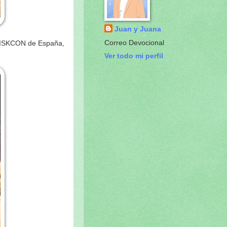
Juan y Juana
Correo Devocional
e ISKCON de España,
Ver todo mi perfil