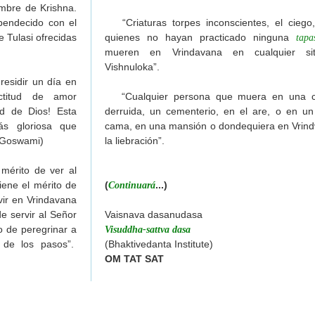
mbre de Krishna.
bendecido con el
“Criaturas torpes inconscientes, el ciego,
e Tulasi ofrecidas
quienes no hayan practicado ninguna
tapa
mueren en Vrindavana en cualquier sit
Vishnuloka”.
esidir un día en
ctitud de amor
“Cualquier persona que muera en una cl
ad de Dios! Esta
derruida, un cementerio, en el are, o en un
ás gloriosa que
cama, en una mansión o dondequiera en Vrind
 Goswami)
la liebración”.
mérito de ver al
ene el mérito de
(
...)
Continuará
vir en Vrindavana
e servir al Señor
Vaisnava dasanudasa
o de peregrinar a
Visuddha-sattva dasa
 de los pasos”.
(Bhaktivedanta Institute)
OM TAT SAT