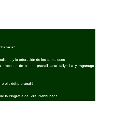
chazarte”
nalismo y la adoración de los semidioses
 procesos de siddha-pranali, asta-kaliya-lila y raganuga-
e el siddha-pranali?
 de la Biografía de Srila Prabhupada
experiencias astrales
ega)