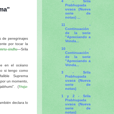
4 - Srila
Prabhupada
ama"
uvaca (Nueva
serie de
notas) ...
11 -
Continuación
de la serie
"Apreciando a
s de peregrinajes
Vrinda...
nte por tocar la
10 -
—Srila
amrta-sindhu
Continuación
de la serie
"Apreciando a
Vrinda...
me en el océano
so si tengo como
3 - Srila
alible Suprema
Prabhupada
uvaca (Nueva
ni por un momento,
serie de
jabhumi”. (
Vraja-
notas)
1 y 2 - Srila
Prabhupada
ambién declara lo
uvaca (Nueva
serie de
notas)