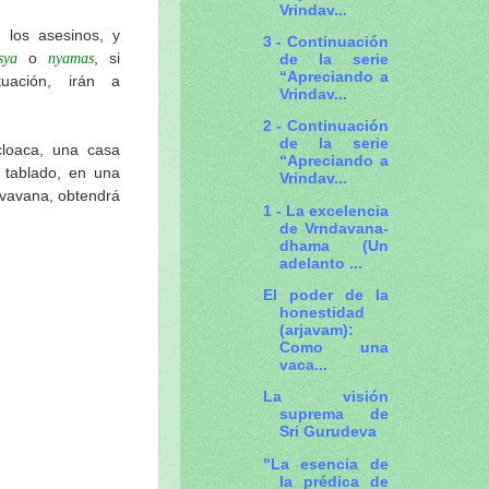
Vrindav...
 los asesinos, y
3 - Continuación
o
, si
de la serie
sya
nyamas
“Apreciando a
uación, irán a
Vrindav...
2 - Continuación
de la serie
oaca, una casa
“Apreciando a
 tablado, en una
Vrindav...
vavana, obtendrá
1 - La excelencia
de Vrndavana-
dhama (Un
adelanto ...
El poder de la
honestidad
(arjavam):
Como una
vaca...
La visión
suprema de
Sri Gurudeva
"La esencia de
la prédica de