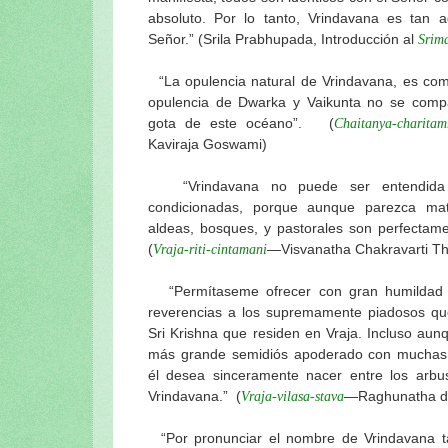
Srila Prabhupada dijo (Bhag. 29 Sep. 1
absoluto. Por lo tanto, Vrindavana es tan 
Señor.” (Srila Prabhupada, Introducción al
Srim
El néctar de Prabhupada (Serie de ent
Srila Prabhupada uvaca: No hay dificu
“La opulencia natural de Vrindavana, es co
Srila Prabhupada uvacha
opulencia de Dwarka y Vaikunta no se comp
"La esencia de la prédica de la Conci
gota de este océano”. (
Chaitanya-charitam
(22 Junio 1951)
Kaviraja Goswami)
Instrucciones de Srila Prabhupada...
Memorias e instrucciones de Srila Pra
“Vrindavana no puede ser entendida 
condicionadas, porque aunque parezca mate
Prabhupada uvaca: ¿Quién es guru y c
aldeas, bosques, y pastorales son perfectamen
Srila Prabhupada uvaca: Anavrttih sab
(
—Visvanatha Chakravarti T
Vraja-riti-cintamani
La nefasta civilización moderna: citas 
Srila Prabhupada-lila… y un testimonio
“Permítaseme ofrecer con gran humildad 
Srila Prabhupada uvaca: Sobre la vida s
reverencias a los supremamente piadosos qu
Visión y Plan Maestro para ISKCON Vri
Sri Krishna que residen en Vraja. Incluso au
más grande semidiós apoderado con muchas 
Visuddha-sattva Das - INDICE de NO
él desea sinceramente nacer entre los arb
Vrindavana.” (
—Raghunatha d
Vraja-vilasa-stava
“Por pronunciar el nombre de Vrindavana t